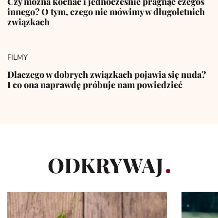
Czy można kochać i jednocześnie pragnąć czegoś
innego? O tym, czego nie mówimy w długoletnich
związkach
FILMY
Dlaczego w dobrych związkach pojawia się nuda?
I co ona naprawdę próbuje nam powiedzieć
ODKRYWAJ