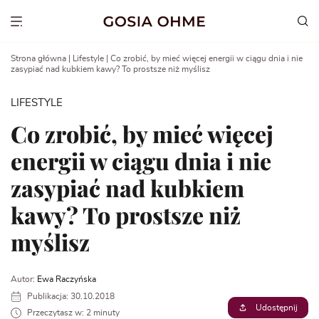
Go
to
Show menu
content
Strona główna
|
Lifestyle
|
Co zrobić, by mieć więcej energii w ciągu dnia i nie
zasypiać nad kubkiem kawy? To prostsze niż myślisz
LIFESTYLE
Co zrobić, by mieć więcej
energii w ciągu dnia i nie
zasypiać nad kubkiem
kawy? To prostsze niż
myślisz
Autor:
Ewa Raczyńska
Publikacja: 30.10.2018
Udostępnij
Przeczytasz w: 2 minuty