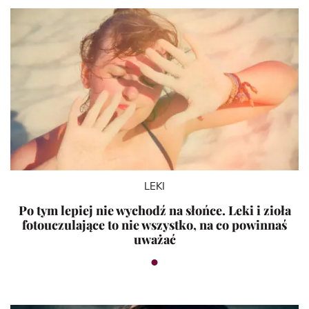
LEKI
Po tym lepiej nie wychodź na słońce. Leki i zioła
fotouczulające to nie wszystko, na co powinnaś
uważać