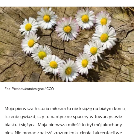
Fot. Pixabay/
condesigne
/
CCO
Moja pierwsza historia miłosna to nie książę na białym koniu,
liczenie gwiazd, czy romantyczne spacery w towarzystwie
blasku księżyca. Moja pierwsza miłość to był mój ukochany
pies. Nie mogąc znaleźć zrozumienia, ciepła i akceptacji we