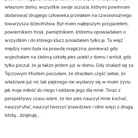
własnym domu, wszystkie swoje uczucia, którymi powinnam
obdarować drugiego człowieka przelałam na czworonożnego
towarzysza dzieciństwa. Był moim najlepszym przyjacielem,
powiernikiem trosk, pamiętnikiem, któremu opowiadałam o
wszystkim i do którego klucz posiadałam tylko ja. Ta więź
między nami była na prawdę magiczna, ponieważ gdy
wyjechałam na zieloną szkołę pies uciekł z domu i wrócił, gdy
tylko poczuł, że ja także jestem już w domu. Gdy znalazł się za
Tęczowym Mostem poczułam, że straciłam część siebie, że
właściwie już nic tak pięknego nie wydarzy się w moim życiu
jak moja miłość do niego i oddanie jego dla mnie. Teraz z
perspektywy czasu wiem, że ten pies nauczył mnie kochać,
nauczył ufać, nauczył tworzyć prawdziwe i silne więzi z drugą
istotą….dziękuję….