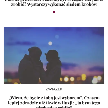
zrobić? Wystarczy wykonać siedem kroków
ZWIĄZEK
„Wiem, że bycie z tobą jest wyborem”. Czasem
lepiej zdradzić niż tkwić w iluzji: „ja bym tego
nigdy nie zrobiła”