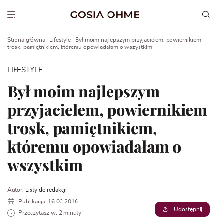
Go
to
Show menu
content
Strona główna
|
Lifestyle
|
Był moim najlepszym przyjacielem, powiernikiem
trosk, pamiętnikiem, któremu opowiadałam o wszystkim
LIFESTYLE
Był moim najlepszym
przyjacielem, powiernikiem
trosk, pamiętnikiem,
któremu opowiadałam o
wszystkim
Autor:
Listy do redakcji
Publikacja: 16.02.2016
Udostępnij
Przeczytasz w: 2 minuty