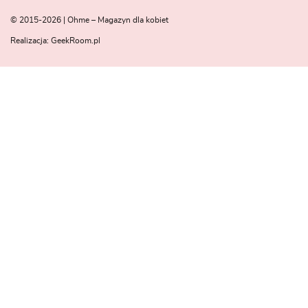
© 2015-2026 | Ohme – Magazyn dla kobiet
Realizacja:
GeekRoom.pl