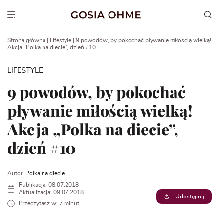
Go
to
Show menu
content
Strona główna
|
Lifestyle
|
9 powodów, by pokochać pływanie miłością wielką!
Akcja „Polka na diecie”, dzień #10
LIFESTYLE
9 powodów, by pokochać
pływanie miłością wielką!
Akcja „Polka na diecie”,
dzień #10
Autor:
Polka na diecie
Publikacja: 08.07.2018
Aktualizacja: 09.07.2018
Udostępnij
Przeczytasz w: 7 minut