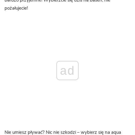
bardzo przyjemne! Wybierzcie się dziś na basen, nie
pożałujecie!
ad
Nie umiesz pływać? Nic nie szkodzi – wybierz się na aqua