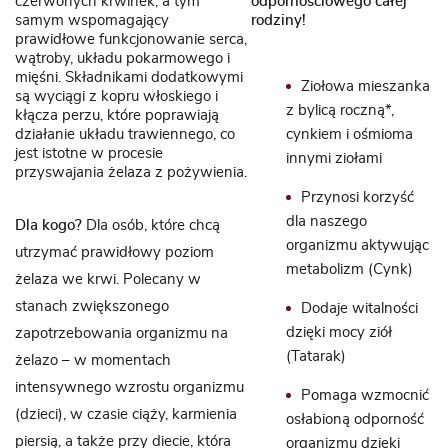
czerwonych krwinek, a tym
odpornościowego całej
samym wspomagający
rodziny!
prawidłowe funkcjonowanie serca,
wątroby, układu pokarmowego i
mięśni. Składnikami dodatkowymi
Ziołowa mieszanka
są wyciągi z kopru włoskiego i
z bylicą roczną*,
kłącza perzu, które poprawiają
działanie układu trawiennego, co
cynkiem i ośmioma
jest istotne w procesie
innymi ziołami
przyswajania żelaza z pożywienia.
Przynosi korzyść
dla naszego
Dla kogo?
Dla osób, które chcą
organizmu aktywując
utrzymać prawidłowy poziom
metabolizm (Cynk)
żelaza we krwi. Polecany w
stanach zwiększonego
Dodaje witalności
dzięki mocy ziół
zapotrzebowania organizmu na
(Tatarak)
żelazo – w momentach
intensywnego wzrostu organizmu
Pomaga wzmocnić
(dzieci), w czasie ciąży, karmienia
osłabioną odporność
piersią, a także przy diecie, która
organizmu dzięki