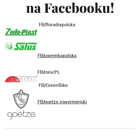
na Facebooku!
FB/floradixpolska
FB/uwembapolska
FB/ronicPL
FB/GreenBike
FB/goetze.rowermiejski