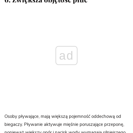
ad
Osoby pływające, mają większą pojemność oddechową od
biegaczy. Pływanie aktywuje mięśnie poruszające przeponę,
ponieważ większy opór i nacisk wody wymagają silniejszego