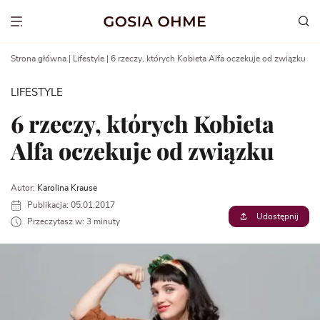
Go
to
Show menu
content
Strona główna
|
Lifestyle
|
6 rzeczy, których Kobieta Alfa oczekuje od związku
LIFESTYLE
6 rzeczy, których Kobieta
Alfa oczekuje od związku
Autor:
Karolina Krause
Publikacja: 05.01.2017
Udostępnij
Przeczytasz w: 3 minuty