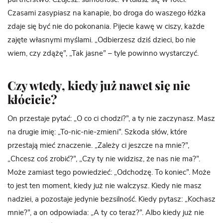
Czasami zasypiasz na kanapie, bo droga do waszego łóżka
zdaje się być nie do pokonania. Pijecie kawę w ciszy, każde
zajęte własnymi myślami. „Odbierzesz dziś dzieci, bo nie
wiem, czy zdążę”, „Tak jasne” – tyle powinno wystarczyć.
Czy wtedy, kiedy już nawet się nie
kłócicie?
On przestaje pytać: „O co ci chodzi?”, a ty nie zaczynasz. Masz
na drugie imię: „To-nic-nie-zmieni”. Szkoda słów, które
przestają mieć znaczenie. „Zależy ci jeszcze na mnie?”,
„Chcesz coś zrobić?”, „Czy ty nie widzisz, że nas nie ma?”.
Może zamiast tego powiedzieć: „Odchodzę. To koniec”. Może
to jest ten moment, kiedy już nie walczysz. Kiedy nie masz
nadziei, a pozostaje jedynie bezsilność. Kiedy pytasz: „Kochasz
mnie?”, a on odpowiada: „A ty co teraz?”. Albo kiedy już nie