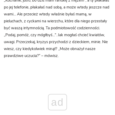
„Kochanie, jutro, bo dziś mam randkę z mężem”, a ty płakałaś
po jej telefonie, płakałaś nad sobą, a może wtedy jeszcze nad
wami… Ale przecież wtedy właśnie byłaś mamą, w
pieluchach, z cyckami na wierzchu, które dla niego przestały
być waszą intymnością. Ta podmiotowość codzienności.
„Podaj, pomóż, czy mógłbyś…”. Jak mogłaś chcieć kwiatów,
uwagi. Przeczekaj, kryzys przychodzi z dzieckiem, minie. Nie
wiesz, czy kiedykolwiek minął? „Może obnażył nasze
prawdziwe uczucia?” – mówisz.
ad