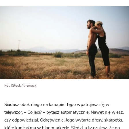
Fot. iStock / themacx
Siadasz obok niego na kanapie. Tępo wpatrujesz się w
telewizor. – Co leci? – pytasz automatycznie. Nawet nie wiesz,
czy odpowiedział. Odrętwienie. Jego wytarte dresy, skarpetki,
które kupiłaś mu w hipermarkecie. Siedzi, a ty czujesz, że go