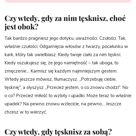
Czy wtedy, gdy za nim tęsknisz, choć
jest obok?
Tak bardzo pragniesz jego dotyku, uważności. Czułości. Tak,
właśnie czułości. Odgarnięcia włosów z twarzy, pocałunku w
kark, który tak uwielbiasz. Kiedy twoje ciało za nim tęskni.
Kiedy oszukujesz się, że jego namiętność – tak uboga, to
zmęczenie… Karmisz się każdym najmniejszym gestem.
Wtedy jeszcze mówisz, tłumaczysz. „Potrzebuję ciebie,
tęsknię”, a słyszysz „Przecież jestem, o co znowu chodzi”. No
o co? Przecież miłość to wzloty i upadki. Może teraz to właśnie
upadek? Na pewno znowu wzlecicie, na pewno… Jeszcze
chcesz w to wierzyć.
Czy wtedy, gdy tęsknisz za sobą?