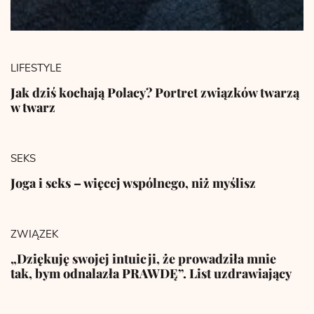
LIFESTYLE
Jak dziś kochają Polacy? Portret związków twarzą
w twarz
SEKS
Joga i seks – więcej wspólnego, niż myślisz
ZWIĄZEK
„Dziękuję swojej intuicji, że prowadziła mnie
tak, bym odnalazła PRAWDĘ”. List uzdrawiający