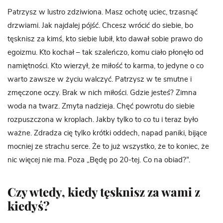
Patrzysz w lustro zdziwiona. Masz ochotę uciec, trzasnąć
drzwiami. Jak najdalej pójść. Chcesz wrócić do siebie, bo
tęsknisz za kimś, kto siebie lubił, kto dawał sobie prawo do
egoizmu. Kto kochał – tak szaleńczo, komu ciało płonęło od
namiętności. Kto wierzył, że miłość to karma, to jedyne o co
warto zawsze w życiu walczyć. Patrzysz w te smutne i
zmęczone oczy. Brak w nich miłości. Gdzie jesteś? Zimna
woda na twarz. Zmyta nadzieja. Chęć powrotu do siebie
rozpuszczona w kroplach. Jakby tylko to co tu i teraz było
ważne. Zdradza cię tylko krótki oddech, napad paniki, bijące
mocniej ze strachu serce. Że to już wszystko, że to koniec, że
nic więcej nie ma. Poza „Będę po 20-tej. Co na obiad?”.
Czy wtedy, kiedy tęsknisz za wami z
kiedyś?