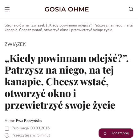
Go
to
Show menu
content
Strona główna
|
Związek
|
„Kiedy powinnam odejść?”. Patrzysz na niego, na tej
kanapie. Chcesz wstać, otworzyć okno i przewietrzyć swoje życie
ZWIĄZEK
„Kiedy powinnam odejść?”.
Patrzysz na niego, na tej
kanapie. Chcesz wstać,
otworzyć okno i
przewietrzyć swoje życie
Autor:
Ewa Raczyńska
Publikacja: 03.03.2016
Udostępnij
Przeczytasz w: 5 minut