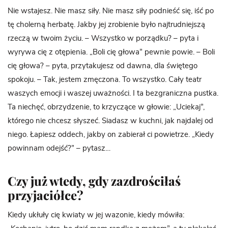
Nie wstajesz. Nie masz siły. Nie masz siły podnieść się, iść po
tę cholerną herbatę. Jakby jej zrobienie było najtrudniejszą
rzeczą w twoim życiu. – Wszystko w porządku? – pyta i
wyrywa cię z otępienia. „Boli cię głowa” pewnie powie. – Boli
cię głowa? – pyta, przytakujesz od dawna, dla świętego
spokoju. – Tak, jestem zmęczona. To wszystko. Cały teatr
waszych emocji i waszej uważności. I ta bezgraniczna pustka.
Ta niechęć, obrzydzenie, to krzyczące w głowie: „Uciekaj”,
którego nie chcesz słyszeć. Siadasz w kuchni, jak najdalej od
niego. Łapiesz oddech, jakby on zabierał ci powietrze. „Kiedy
powinnam odejść?” – pytasz…
Czy już wtedy, gdy zazdrościłaś
przyjaciółce?
Kiedy ukłuły cię kwiaty w jej wazonie, kiedy mówiła: