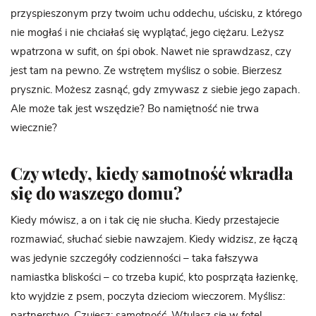
przyspieszonym przy twoim uchu oddechu, uścisku, z którego
nie mogłaś i nie chciałaś się wyplątać, jego ciężaru. Leżysz
wpatrzona w sufit, on śpi obok. Nawet nie sprawdzasz, czy
jest tam na pewno. Ze wstrętem myślisz o sobie. Bierzesz
prysznic. Możesz zasnąć, gdy zmywasz z siebie jego zapach.
Ale może tak jest wszędzie? Bo namiętność nie trwa
wiecznie?
Czy wtedy, kiedy samotność wkradła
się do waszego domu?
Kiedy mówisz, a on i tak cię nie słucha. Kiedy przestajecie
rozmawiać, słuchać siebie nawzajem. Kiedy widzisz, ze łączą
was jedynie szczegóły codzienności – taka fałszywa
namiastka bliskości – co trzeba kupić, kto posprząta łazienkę,
kto wyjdzie z psem, poczyta dzieciom wieczorem. Myślisz:
partnerstwo. Czujesz: samotność. Wtulasz się w fotel.