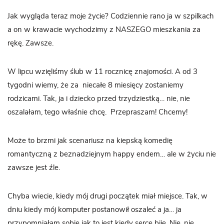
Jak wygląda teraz moje życie? Codziennie rano ja w szpilkach
a on w krawacie wychodzimy z NASZEGO mieszkania za
rękę. Zawsze.
W lipcu wzięliśmy ślub w 11 rocznicę znajomości. A od 3
tygodni wiemy, że za niecałe 8 miesięcy zostaniemy
rodzicami. Tak, ja i dziecko przed trzydziestką… nie, nie
oszalałam, tego właśnie chcę. Przepraszam! Chcemy!
Może to brzmi jak scenariusz na kiepską komedię
romantyczną z beznadziejnym happy endem… ale w życiu nie
zawsze jest źle.
Chyba wiecie, kiedy mój drugi początek miał miejsce. Tak, w
dniu kiedy mój komputer postanowił oszaleć a ja… ja
przypomniałam sobie jak to jest kiedy serce bije. Nie, nie