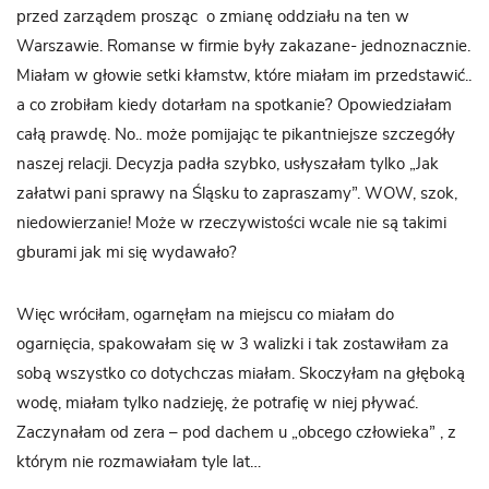
przed zarządem prosząc o zmianę oddziału na ten w
Warszawie. Romanse w firmie były zakazane- jednoznacznie.
Miałam w głowie setki kłamstw, które miałam im przedstawić..
a co zrobiłam kiedy dotarłam na spotkanie? Opowiedziałam
całą prawdę. No.. może pomijając te pikantniejsze szczegóły
naszej relacji. Decyzja padła szybko, usłyszałam tylko „Jak
załatwi pani sprawy na Śląsku to zapraszamy”. WOW, szok,
niedowierzanie! Może w rzeczywistości wcale nie są takimi
gburami jak mi się wydawało?
Więc wróciłam, ogarnęłam na miejscu co miałam do
ogarnięcia, spakowałam się w 3 walizki i tak zostawiłam za
sobą wszystko co dotychczas miałam. Skoczyłam na głęboką
wodę, miałam tylko nadzieję, że potrafię w niej pływać.
Zaczynałam od zera – pod dachem u „obcego człowieka” , z
którym nie rozmawiałam tyle lat…