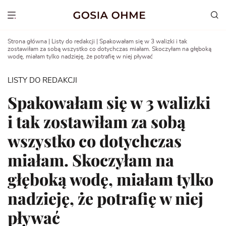
Go
to
Show menu
content
Strona główna
|
Listy do redakcji
|
Spakowałam się w 3 walizki i tak
zostawiłam za sobą wszystko co dotychczas miałam. Skoczyłam na głęboką
wodę, miałam tylko nadzieję, że potrafię w niej pływać
LISTY DO REDAKCJI
Spakowałam się w 3 walizki
i tak zostawiłam za sobą
wszystko co dotychczas
miałam. Skoczyłam na
głęboką wodę, miałam tylko
nadzieję, że potrafię w niej
pływać