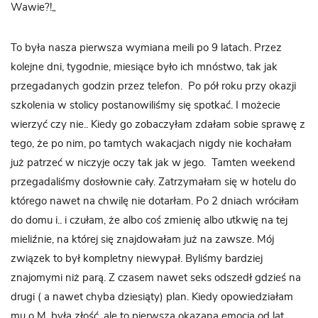
Wawie?!„
To była nasza pierwsza wymiana meili po 9 latach. Przez
kolejne dni, tygodnie, miesiące było ich mnóstwo, tak jak
przegadanych godzin przez telefon. Po pół roku przy okazji
szkolenia w stolicy postanowiliśmy się spotkać. I możecie
wierzyć czy nie.. Kiedy go zobaczyłam zdałam sobie sprawę z
tego, że po nim, po tamtych wakacjach nigdy nie kochałam
już patrzeć w niczyje oczy tak jak w jego. Tamten weekend
przegadaliśmy dosłownie cały. Zatrzymałam się w hotelu do
którego nawet na chwilę nie dotarłam. Po 2 dniach wróciłam
do domu i.. i czułam, że albo coś zmienię albo utkwię na tej
mieliźnie, na której się znajdowałam już na zawsze. Mój
związek to był kompletny niewypał. Byliśmy bardziej
znajomymi niż parą. Z czasem nawet seks odszedł gdzieś na
drugi ( a nawet chyba dziesiąty) plan. Kiedy opowiedziałam
mu o M. była złość, ale to pierwsza okazana emocja od lat..