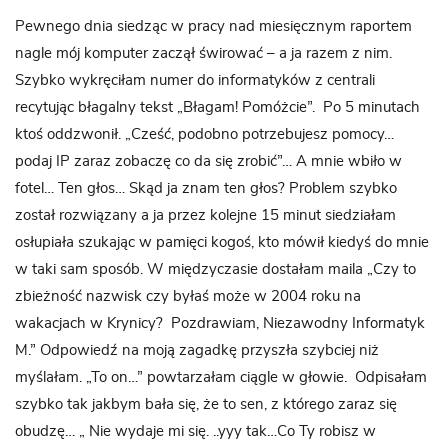
Pewnego dnia siedząc w pracy nad miesięcznym raportem
nagle mój komputer zaczął świrować – a ja razem z nim.
Szybko wykręciłam numer do informatyków z centrali
recytując błagalny tekst „Błagam! Pomóżcie”. Po 5 minutach
ktoś oddzwonił. „Cześć, podobno potrzebujesz pomocy…
podaj IP zaraz zobaczę co da się zrobić”… A mnie wbiło w
fotel… Ten głos… Skąd ja znam ten głos? Problem szybko
został rozwiązany a ja przez kolejne 15 minut siedziałam
osłupiała szukając w pamięci kogoś, kto mówił kiedyś do mnie
w taki sam sposób. W międzyczasie dostałam maila „Czy to
zbieżność nazwisk czy byłaś może w 2004 roku na
wakacjach w Krynicy? Pozdrawiam, Niezawodny Informatyk
M.” Odpowiedź na moją zagadkę przyszła szybciej niż
myślałam. „To on…” powtarzałam ciągle w głowie. Odpisałam
szybko tak jakbym bała się, że to sen, z którego zaraz się
obudzę… „ Nie wydaje mi się. ..yyy tak…Co Ty robisz w