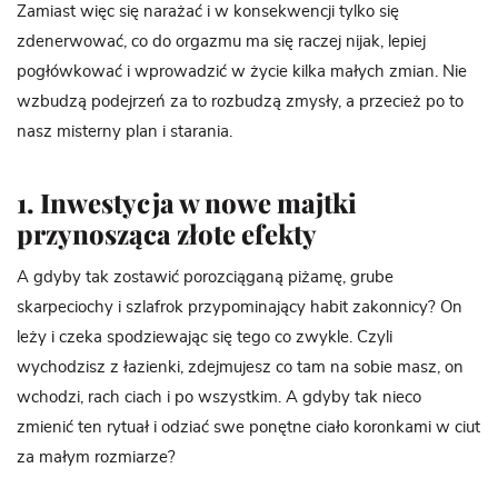
Zamiast więc się narażać i w konsekwencji tylko się
zdenerwować, co do orgazmu ma się raczej nijak, lepiej
pogłówkować i wprowadzić w życie kilka małych zmian. Nie
wzbudzą podejrzeń za to rozbudzą zmysły, a przecież po to
nasz misterny plan i starania.
1. Inwestycja w nowe majtki
przynosząca złote efekty
A gdyby tak zostawić porozciąganą piżamę, grube
skarpeciochy i szlafrok przypominający habit zakonnicy? On
leży i czeka spodziewając się tego co zwykle. Czyli
wychodzisz z łazienki, zdejmujesz co tam na sobie masz, on
wchodzi, rach ciach i po wszystkim. A gdyby tak nieco
zmienić ten rytuał i odziać swe ponętne ciało koronkami w ciut
za małym rozmiarze?