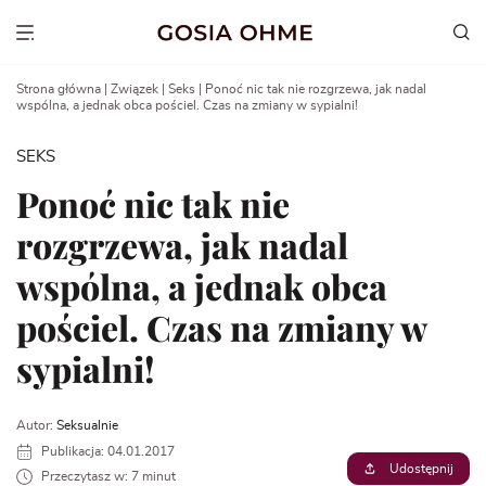
Go
to
Show menu
content
Strona główna
|
Związek
|
Seks
|
Ponoć nic tak nie rozgrzewa, jak nadal
wspólna, a jednak obca pościel. Czas na zmiany w sypialni!
SEKS
Ponoć nic tak nie
rozgrzewa, jak nadal
wspólna, a jednak obca
pościel. Czas na zmiany w
sypialni!
Autor:
Seksualnie
Publikacja: 04.01.2017
Udostępnij
Przeczytasz w: 7 minut