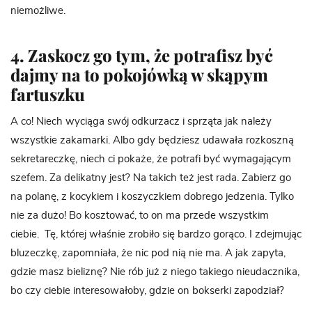
niemożliwe.
4. Zaskocz go tym, że potrafisz być
dajmy na to pokojówką w skąpym
fartuszku
A co! Niech wyciąga swój odkurzacz i sprząta jak należy
wszystkie zakamarki. Albo gdy będziesz udawała rozkoszną
sekretareczkę, niech ci pokaże, że potrafi być wymagającym
szefem. Za delikatny jest? Na takich też jest rada. Zabierz go
na polanę, z kocykiem i koszyczkiem dobrego jedzenia. Tylko
nie za dużo! Bo kosztować, to on ma przede wszystkim
ciebie. Tę, której właśnie zrobiło się bardzo gorąco. I zdejmując
bluzeczkę, zapomniała, że nic pod nią nie ma. A jak zapyta,
gdzie masz bieliznę? Nie rób już z niego takiego nieudacznika,
bo czy ciebie interesowałoby, gdzie on bokserki zapodział?