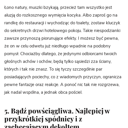
Łono natury, muszki bzykają, przecież tam wszystko jest
aluzją do rozkosznego wymięcia kocyka. Albo zaproś go na
randkę do restauracji i wychodząc do toalety, zostaw kluczyk
do sekretnych drzwi hotelowego pokoju. Takie niespodzianki
zawsze przynoszą piorunujące efekty. I możesz być pewna,
że on w celu odwetu już niedługo wpadnie na podobny
pomysł. Chociażby dlatego, że jedynymi odbiorcami twoich
głośnych achów i ochów, będą tylko sąsiedzi zza ściany,
których i tak nie znasz. To się tyczy szczególnie par
posiadających pociechy, co z wiadomych przyczyn, ogranicza
pewne fantazje oraz reakcje. A ponoć nic tak nie rozgrzewa,
jak nadal wspólna, a jednak obca pościel.
5. Bądź powściągliwa. Najlepiej w
przykrótkiej spódnicy i z
zachęcającym dekoltem