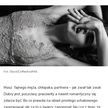
Fot. iStock/CoffeeAndMilk
Masz fajnego męża, chłopaka, partnera – jak zwał tak zwał.
Dobry jest, poczciwy, pracowity a nawet romantyczny się
zdarza być. Bo co prawda na obiad prostego schabowego
zaserwował, ale za to o świecy zapomniał. No i co z tego, że