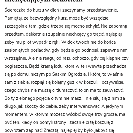
Ściereczka do kurzu w dłoń i zaczynamy przedstawienie.
Pamiętaj, że bezwzględny kurz, może być wszędzie,
szczególnie tam, gdzie trzeba się mocno schylić. Nie zapomnij
przedtem, delikatnie i zupełnie niechcący go trącić, najlepiej
żeby mu pilot wypadł z ręki. Widok twoich nie do końca
zasłoniętych pośladów, gdy będzie go podnosił, zapewne nim
wstrząśnie. Ale nie reaguj od razu ochoczo, gdy cię klepnie czy
pogłaszcze. Bądź krainą lodu, która w te i wewte przechadza
się po domu, niczym po Saskim Ogrodzie. I której to właśnie
sam z siebie, rozpiął się kolejny guzik w koszuli. I oczywiście,
czego chyba nie muszę ci tłumaczyć, to on ma to zauważyć.
Bo ty zielonego pojęcia o tym nie masz. I nie siłuj się z nim za
długo, jak skoczy do ciebie, żeby interweniować. A jedynym
momentem, w którym możesz wścibić swoje trzy grosze, ma
być ten, kiedy on pomyli strony i zacznie ci tę koszulę z
powrotem zapinać! Zresztą, najlepiej by było, jakbyś się