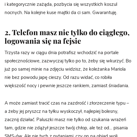
i kategorycznie zażąda, pozbycia się wszystkich koszul
nocnych. Na kolejne kuse majtki da ci sam. Gwarantuję.
2. Telefon masz nie tylko do ciągłego,
logowania się na fejsie
Trzysta razy w ciągu dnia potrafisz wchodzić na portale
społecznościowe, zazwyczaj tylko po to, żeby się wkurzyć. Bo
już po samej minie na zdjęciu widzisz, że koleżanka Mariola
nie bez powodu japę cieszy. Od razu widać, co robiła
większość nocy i pewnie jeszcze rankiem, zamiast śniadania.
A może zamiast tracić czas na zazdrość i złorzeczenie typu –
a żeby jej pryszcz na tyłku wyskoczył, najlepiej bolesny,
zacznij działać. Paluszki masz nie tylko od szukania wrażeń
tam, gdzie nie zdążył jeszcze twój chłop, ale też od… pisania
SMS-ów. Ale nie tych z pytaniami, czy on na obiad woli