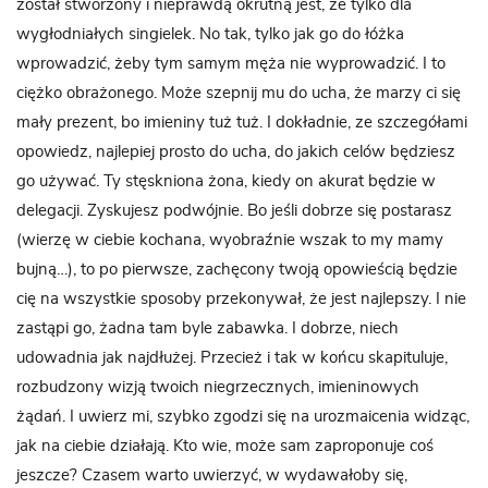
został stworzony i nieprawdą okrutną jest, że tylko dla
wygłodniałych singielek. No tak, tylko jak go do łóżka
wprowadzić, żeby tym samym męża nie wyprowadzić. I to
ciężko obrażonego. Może szepnij mu do ucha, że marzy ci się
mały prezent, bo imieniny tuż tuż. I dokładnie, ze szczegółami
opowiedz, najlepiej prosto do ucha, do jakich celów będziesz
go używać. Ty stęskniona żona, kiedy on akurat będzie w
delegacji. Zyskujesz podwójnie. Bo jeśli dobrze się postarasz
(wierzę w ciebie kochana, wyobraźnie wszak to my mamy
bujną…), to po pierwsze, zachęcony twoją opowieścią będzie
cię na wszystkie sposoby przekonywał, że jest najlepszy. I nie
zastąpi go, żadna tam byle zabawka. I dobrze, niech
udowadnia jak najdłużej. Przecież i tak w końcu skapituluje,
rozbudzony wizją twoich niegrzecznych, imieninowych
żądań. I uwierz mi, szybko zgodzi się na urozmaicenia widząc,
jak na ciebie działają. Kto wie, może sam zaproponuje coś
jeszcze? Czasem warto uwierzyć, w wydawałoby się,