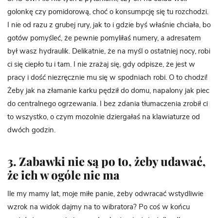
golonkę czy pomidorową, choć o konsumpcję się tu rozchodzi.
I nie od razu z grubej rury, jak to i gdzie byś właśnie chciała, bo
gotów pomyśleć, że pewnie pomyliłaś numery, a adresatem
był wasz hydraulik. Delikatnie, że na myśl o ostatniej nocy, robi
ci się ciepło tu i tam. I nie zrażaj się, gdy odpisze, że jest w
pracy i dość niezręcznie mu się w spodniach robi. O to chodzi!
Żeby jak na złamanie karku pędził do domu, napalony jak piec
do centralnego ogrzewania. I bez zdania tłumaczenia zrobił ci
to wszystko, o czym mozolnie dziergałaś na klawiaturze od
dwóch godzin.
3. Zabawki nie są po to, żeby udawać,
że ich w ogóle nie ma
Ile my mamy lat, moje miłe panie, żeby odwracać wstydliwie
wzrok na widok dajmy na to wibratora? Po coś w końcu