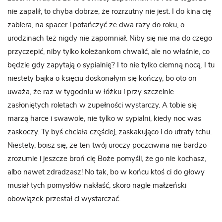
nie zapalił, to chyba dobrze, że rozrzutny nie jest. I do kina cię
zabiera, na spacer i potańczyć ze dwa razy do roku, o
urodzinach też nigdy nie zapomniał. Niby się nie ma do czego
przyczepić, niby tylko koleżankom chwalić, ale no właśnie, co
będzie gdy zapytają o sypialnię? I to nie tylko ciemną nocą. I tu
niestety bajka o księciu doskonałym się kończy, bo oto on
uważa, że raz w tygodniu w łóżku i przy szczelnie
zasłoniętych roletach w zupełności wystarczy. A tobie się
marzą harce i swawole, nie tylko w sypialni, kiedy noc was
zaskoczy. Ty byś chciała częściej, zaskakująco i do utraty tchu.
Niestety, boisz się, że ten twój uroczy poczciwina nie bardzo
zrozumie i jeszcze broń cię Boże pomyśli, że go nie kochasz,
albo nawet zdradzasz! No tak, bo w końcu ktoś ci do głowy
musiał tych pomysłów nakłaść, skoro nagle małżeński
obowiązek przestał ci wystarczać.