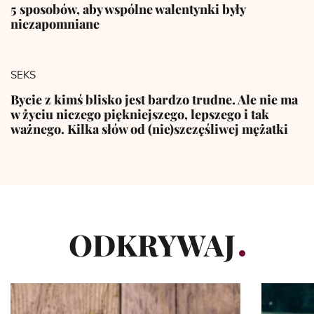
5 sposobów, aby wspólne walentynki były
niezapomniane
SEKS
Bycie z kimś blisko jest bardzo trudne. Ale nie ma
w życiu niczego piękniejszego, lepszego i tak
ważnego. Kilka słów od (nie)szczęśliwej mężatki
ODKRYWAJ