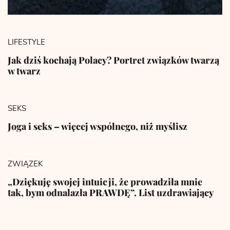
LIFESTYLE
Jak dziś kochają Polacy? Portret związków twarzą
w twarz
SEKS
Joga i seks – więcej wspólnego, niż myślisz
ZWIĄZEK
„Dziękuję swojej intuicji, że prowadziła mnie
tak, bym odnalazła PRAWDĘ”. List uzdrawiający