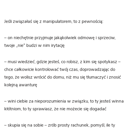
Jeśli związałaś się z manipulatorem, to z pewnością:
– on niechętnie przyjmuje jakąkolwiek odmowę i sprzeciw,
twoje „nie” budzi w nim irytację
– musi wiedzieć, gdzie jesteś, co robisz, z kim się spotykasz –
chce całkowicie kontrolować twój czas, doprowadzając do
tego, że wolisz wrócić do domu, niż mu się tłumaczyć i znosić
kolejną awanturę
– wini ciebie za nieporozumienia w związku, to ty jesteś winna
kłótniom, to ty sprawiasz, że nie możecie się dogadać
– skupia się na sobie – zrób prosty rachunek, pomyśl, ile ty