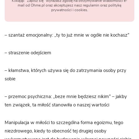
Klikając "Zapisz się" wyrażasz zgodę na otrzymywanie wiadomości e-
mail od Ohme.pl oraz akceptujesz nasz regulamin oraz politykę
prywatności i cookies.
– szantaż emocjonalny: „ty to już mnie w ogóle nie kochasz”
– straszenie odejściem
– kłamstwa, których używa się do zatrzymania osoby przy
sobie
– przemoc psychiczna: „beze mnie będziesz nikim” – jakby
ten związek, ta miłość stanowiła o naszej wartości
Manipulacja w miłości to szczególna forma egoizmu, tego
niezdrowego, kiedy to obecność tej drugiej osoby