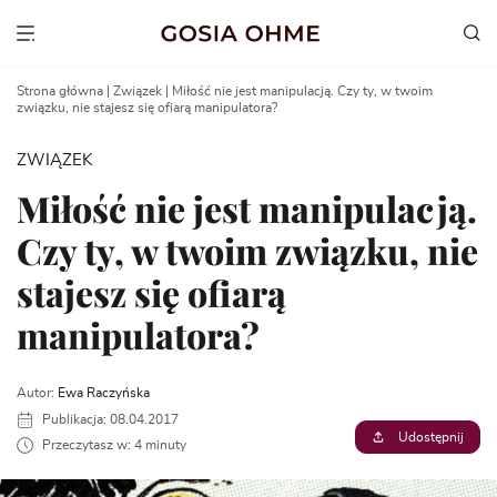
Go
to
Show menu
content
Strona główna
|
Związek
|
Miłość nie jest manipulacją. Czy ty, w twoim
związku, nie stajesz się ofiarą manipulatora?
ZWIĄZEK
Miłość nie jest manipulacją.
Czy ty, w twoim związku, nie
stajesz się ofiarą
manipulatora?
Autor:
Ewa Raczyńska
Publikacja: 08.04.2017
Udostępnij
Przeczytasz w: 4 minuty