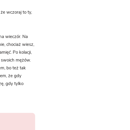
że wczoraj to ty,
na wieczór. Na
ie, chociaż wiesz,
mięć. Po kolacji,
na swoich mężów.
m, bo też tak
iem, że gdy
ę, gdy tylko