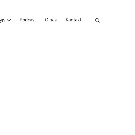
Przejdź do treści
Podcast
O nas
Kontakt
zyn