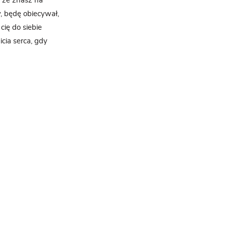
, że znasz na
, będę obiecywał,
cię do siebie
icia serca, gdy