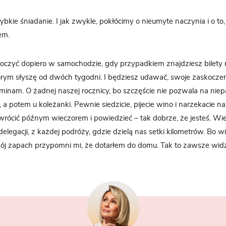
kie śniadanie. I jak zwykle, pokłócimy o nieumyte naczynia i o to, 
em.
boczyć dopiero w samochodzie, gdy przypadkiem znajdziesz bilety 
tórym słyszę od dwóch tygodni. I będziesz udawać, swoje zaskoczen
minam. O żadnej naszej rocznicy, bo szczęście nie pozwala na niepa
 a potem u koleżanki. Pewnie siedzicie, pijecie wino i narzekacie 
 wrócić późnym wieczorem i powiedzieć – tak dobrze, że jesteś. Wie
elegacji, z każdej podróży, gdzie dzielą nas setki kilometrów. Bo w
ój zapach przypomni mi, że dotarłem do domu. Tak to zawsze widz