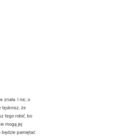
znała. I nic, o
 tęsknisz, że
sz tego robić, bo
nie mogą jej
e będzie pamiętać.