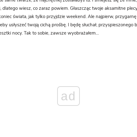
 te same twarze, że najchętniej zostałabyś tu. I śmiejesz się ze mnie
, dlatego wiesz, co zaraz powiem. Głaszcząc twoje aksamitne plecy
koniec świata, jak tylko przyjdzie weekend. Ale najpierw, przygarnę 
żeby usłyszeć twoją cichą prośbę. I będę słuchał, przyspieszonego b
resztki nocy. Tak to sobie, zawsze wyobrażałem…
ad