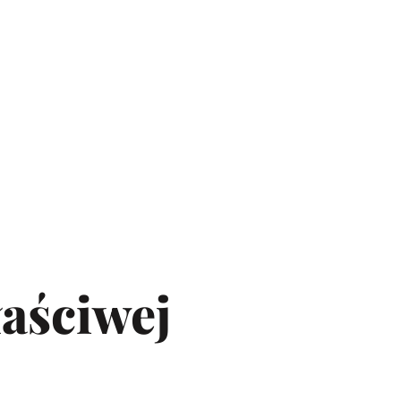
łaściwej