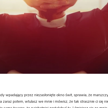
 gdy wpadający przez niezasłonięte okno świt, sprawia, że marszcz
 zaraz potem, wtulasz we mnie i mówisz, że tak strasznie ci się nie