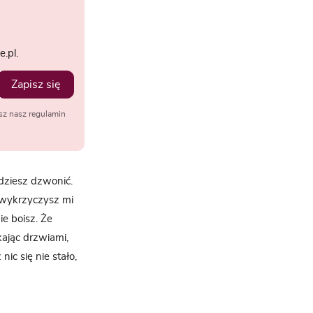
.pl.
Zapisz się
sz nasz regulamin
ędziesz dzwonić.
I wykrzyczysz mi
e boisz. Że
kając drzwiami,
ic się nie stało,