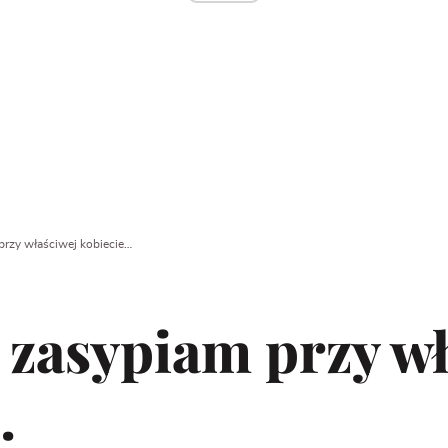
przy właściwej kobiecie…
 zasypiam przy w
…