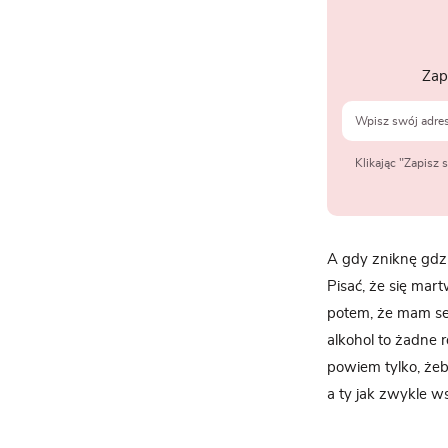
Zap
Klikając "Zapisz
A gdy zniknę gdzi
Pisać, że się mart
potem, że mam ser
alkohol to żadne 
powiem tylko, żeby
a ty jak zwykle w