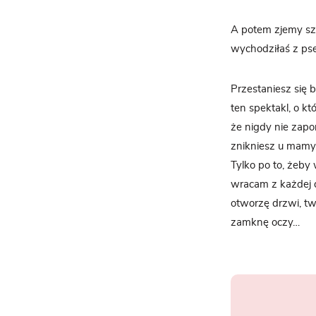
A potem zjemy szyb
wychodziłaś z ps
Przestaniesz się 
ten spektakl, o k
że nigdy nie zapo
znikniesz u mamy,
Tylko po to, żeby
wracam z każdej d
otworzę drzwi, tw
zamknę oczy…