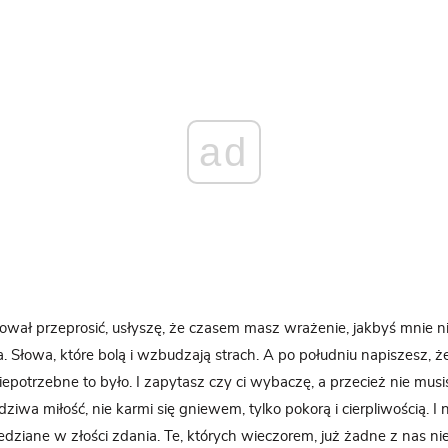
ad
łował przeprosić, usłyszę, że czasem masz wrażenie, jakbyś mnie nie 
. Słowa, które bolą i wzbudzają strach. A po południu napiszesz, że
iepotrzebne to było. I zapytasz czy ci wybaczę, a przecież nie musi
ziwa miłość, nie karmi się gniewem, tylko pokorą i cierpliwością. I 
ziane w złości zdania. Te, których wieczorem, już żadne z nas ni