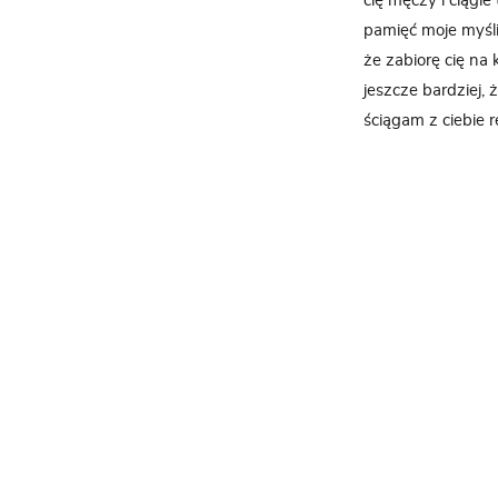
cię męczy i ciągle
pamięć moje myśli
że zabiorę cię na 
jeszcze bardziej, 
ściągam z ciebie 