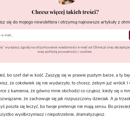
Chcesz więcej takich treści?
isz się do mojego newslettera i otrzymuj najnowsze artykuły z ohme
 się" wyrażasz zgodę na otrzymywanie wiadomości e-mail od Ohme.pl oraz akceptuje
oraz politykę prywatności i cookies.
eś, bo szef dał w kość. Zaszyję się w prawie pustym barze, a ty b
wisz, że cokolwiek się nie wydarzyło, to chcesz, żebym już wrócił. 
ce z kamienia, że gówno mnie obchodzi co czujesz, kiedy się o mni
rozwiązanie, że zachowuje się jak rozpuszczony dzieciak. A ja trzas
ś poszła się leczyć, bo twoje pretensje nie mają sensu. Bo przecież n
szystko wyolbrzymiasz i niepotrzebnie, dramatyzujesz.