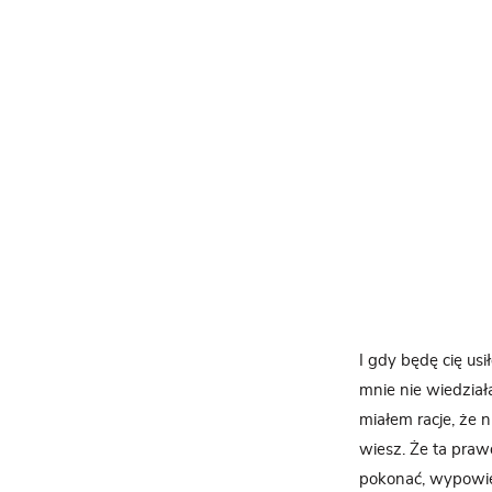
I gdy będę cię usi
mnie nie wiedziała
miałem racje, że n
wiesz. Że ta prawd
pokonać, wypowied