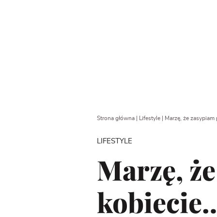
Strona główna
|
Lifestyle
|
Marzę, że zasypiam 
LIFESTYLE
Marzę, że
kobiecie