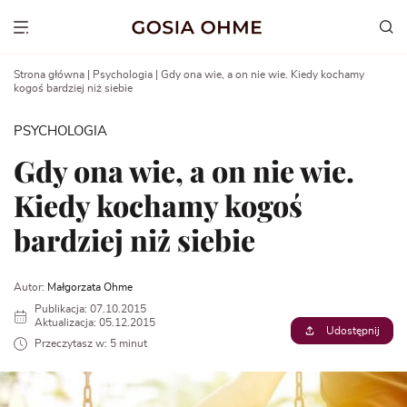
Go
to
Show menu
content
Strona główna
|
Psychologia
|
Gdy ona wie, a on nie wie. Kiedy kochamy
kogoś bardziej niż siebie
PSYCHOLOGIA
Gdy ona wie, a on nie wie.
Kiedy kochamy kogoś
bardziej niż siebie
Autor:
Małgorzata Ohme
Publikacja: 07.10.2015
Aktualizacja: 05.12.2015
Udostępnij
Przeczytasz w: 5 minut