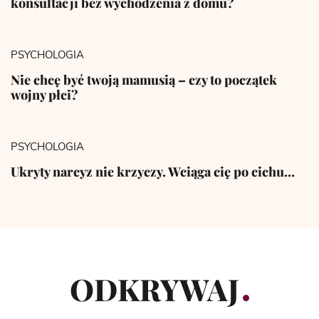
konsultacji bez wychodzenia z domu?
PSYCHOLOGIA
Nie chcę być twoją mamusią – czy to początek
wojny płci?
PSYCHOLOGIA
Ukryty narcyz nie krzyczy. Wciąga cię po cichu…
ODKRYWAJ