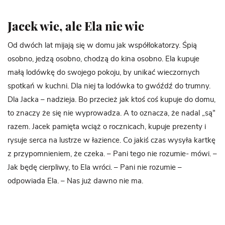
Jacek wie, ale Ela nie wie
Od dwóch lat mijają się w domu jak współlokatorzy. Śpią
osobno, jedzą osobno, chodzą do kina osobno. Ela kupuje
małą lodówkę do swojego pokoju, by unikać wieczornych
spotkań w kuchni. Dla niej ta lodówka to gwóźdź do trumny.
Dla Jacka – nadzieja. Bo przecież jak ktoś coś kupuje do domu,
to znaczy że się nie wyprowadza. A to oznacza, że nadal „są”
razem. Jacek pamięta wciąż o rocznicach, kupuje prezenty i
rysuje serca na lustrze w łazience. Co jakiś czas wysyła kartkę
z przypomnieniem, że czeka. – Pani tego nie rozumie- mówi. –
Jak będę cierpliwy, to Ela wróci. – Pani nie rozumie –
odpowiada Ela. – Nas już dawno nie ma.