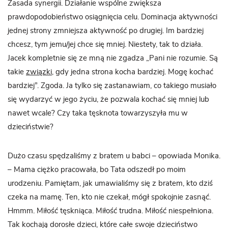
Zasada synergii. Działanie wspólne zwiększa
prawdopodobieństwo osiągnięcia celu. Dominacja aktywności
jednej strony zmniejsza aktywność po drugiej. Im bardziej
chcesz, tym jemu/jej chce się mniej. Niestety, tak to działa.
Jacek kompletnie się ze mną nie zgadza „Pani nie rozumie. Są
takie
związki
, gdy jedna strona kocha bardziej. Mogę kochać
bardziej”. Zgoda. Ja tylko się zastanawiam, co takiego musiało
się wydarzyć w jego życiu, że pozwala kochać się mniej lub
nawet wcale? Czy taka tęsknota towarzyszyła mu w
dzieciństwie?
Dużo czasu spędzaliśmy z bratem u babci – opowiada Monika.
– Mama ciężko pracowała, bo Tata odszedł po moim
urodzeniu. Pamiętam, jak umawialiśmy się z bratem, kto dziś
czeka na mamę. Ten, kto nie czekał, mógł spokojnie zasnąć.
Hmmm. Miłość tęskniąca. Miłość trudna. Miłość niespełniona.
Tak kochają dorosłe dzieci, które całe swoje dzieciństwo