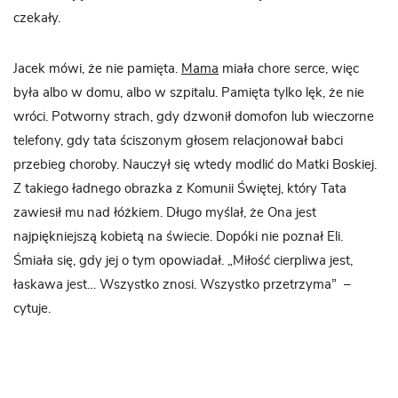
czekały.
Jacek mówi, że nie pamięta.
Mama
miała chore serce, więc
była albo w domu, albo w szpitalu. Pamięta tylko lęk, że nie
wróci. Potworny strach, gdy dzwonił domofon lub wieczorne
telefony, gdy tata ściszonym głosem relacjonował babci
przebieg choroby. Nauczył się wtedy modlić do Matki Boskiej.
Z takiego ładnego obrazka z Komunii Świętej, który Tata
zawiesił mu nad łóżkiem. Długo myślał, że Ona jest
najpiękniejszą kobietą na świecie. Dopóki nie poznał Eli.
Śmiała się, gdy jej o tym opowiadał. „Miłość cierpliwa jest,
łaskawa jest… Wszystko znosi. Wszystko przetrzyma” –
cytuje.