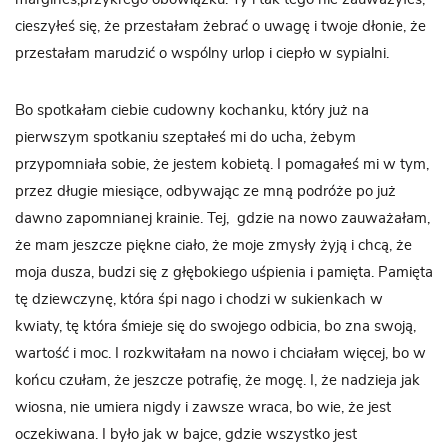
cieszyłeś się, że przestałam żebrać o uwagę i twoje dłonie, że
przestałam marudzić o wspólny urlop i ciepło w sypialni.
Bo spotkałam ciebie cudowny kochanku, który już na
pierwszym spotkaniu szeptałeś mi do ucha, żebym
przypomniała sobie, że jestem kobietą. I pomagałeś mi w tym,
przez długie miesiące, odbywając ze mną podróże po już
dawno zapomnianej krainie. Tej, gdzie na nowo zauważałam,
że mam jeszcze piękne ciało, że moje zmysły żyją i chcą, że
moja dusza, budzi się z głębokiego uśpienia i pamięta. Pamięta
tę dziewczynę, która śpi nago i chodzi w sukienkach w
kwiaty, tę która śmieje się do swojego odbicia, bo zna swoją,
wartość i moc. I rozkwitałam na nowo i chciałam więcej, bo w
końcu czułam, że jeszcze potrafię, że mogę. I, że nadzieja jak
wiosna, nie umiera nigdy i zawsze wraca, bo wie, że jest
oczekiwana. I było jak w bajce, gdzie wszystko jest