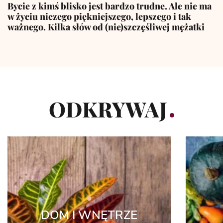
Bycie z kimś blisko jest bardzo trudne. Ale nie ma
w życiu niczego piękniejszego, lepszego i tak
ważnego. Kilka słów od (nie)szczęśliwej mężatki
ODKRYWAJ
DOM I WNĘTRZE