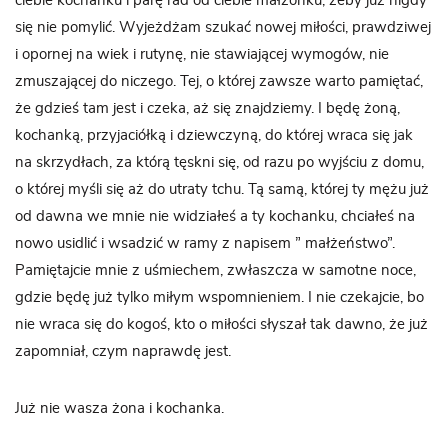
ciebie kochanku i parę rad od ciebie małżonku, żeby już nigdy
się nie pomylić. Wyjeżdżam szukać nowej miłości, prawdziwej
i opornej na wiek i rutynę, nie stawiającej wymogów, nie
zmuszającej do niczego. Tej, o której zawsze warto pamiętać,
że gdzieś tam jest i czeka, aż się znajdziemy. I będę żoną,
kochanką, przyjaciółką i dziewczyną, do której wraca się jak
na skrzydłach, za którą tęskni się, od razu po wyjściu z domu,
o której myśli się aż do utraty tchu. Tą samą, której ty mężu już
od dawna we mnie nie widziałeś a ty kochanku, chciałeś na
nowo usidlić i wsadzić w ramy z napisem ” małżeństwo”.
Pamiętajcie mnie z uśmiechem, zwłaszcza w samotne noce,
gdzie będę już tylko miłym wspomnieniem. I nie czekajcie, bo
nie wraca się do kogoś, kto o miłości słyszał tak dawno, że już
zapomniał, czym naprawdę jest.
Już nie wasza żona i kochanka.