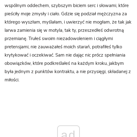
wspólnym oddechem, szybszym biciem serc i słowami, które
pieściły moje zmysły i ciało. Gdzie się podział mężczyzna za
którego wyszłam, myślałam, i uwierzyć nie mogłam, że tak jak
larwa zamienia się w motyla, tak ty, przeszedłeś odwrotną
przemianę. Trułeś swoim niezadowoleniem i ciągłymi
pretensjami, nie zauważałeś moich starań, potrafiłeś tylko
krytykować i oczekiwać. Sam nie dając nic prócz spełniania
obowiązków, które podkreślałeś na każdym kroku, jakbym
była jednym z punktów kontraktu, a nie przysięgi, składanej z
miłości.
ad