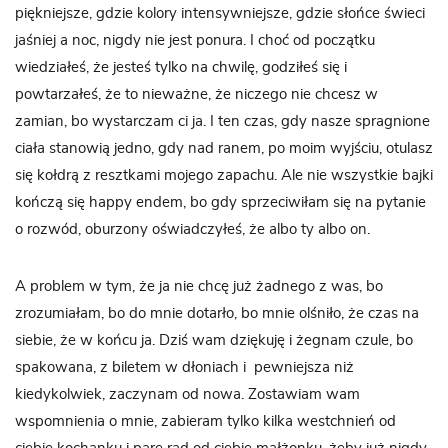
piękniejsze, gdzie kolory intensywniejsze, gdzie słońce świeci
jaśniej a noc, nigdy nie jest ponura. I choć od początku
wiedziałeś, że jesteś tylko na chwilę, godziłeś się i
powtarzałeś, że to nieważne, że niczego nie chcesz w
zamian, bo wystarczam ci ja. I ten czas, gdy nasze spragnione
ciała stanowią jedno, gdy nad ranem, po moim wyjściu, otulasz
się kołdrą z resztkami mojego zapachu. Ale nie wszystkie bajki
kończą się happy endem, bo gdy sprzeciwiłam się na pytanie
o rozwód, oburzony oświadczyłeś, że albo ty albo on.
A problem w tym, że ja nie chcę już żadnego z was, bo
zrozumiałam, bo do mnie dotarło, bo mnie olśniło, że czas na
siebie, że w końcu ja. Dziś wam dziękuję i żegnam czule, bo
spakowana, z biletem w dłoniach i pewniejsza niż
kiedykolwiek, zaczynam od nowa. Zostawiam wam
wspomnienia o mnie, zabieram tylko kilka westchnień od