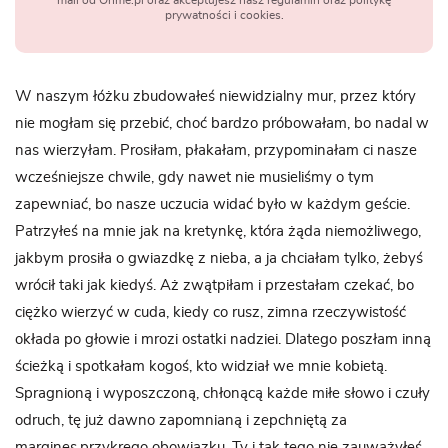
mail od Ohme.pl oraz akceptujesz nasz regulamin oraz politykę
prywatności i cookies.
W naszym łóżku zbudowałeś niewidzialny mur, przez który
nie mogłam się przebić, choć bardzo próbowałam, bo nadal w
nas wierzyłam. Prosiłam, płakałam, przypominałam ci nasze
wcześniejsze chwile, gdy nawet nie musieliśmy o tym
zapewniać, bo nasze uczucia widać było w każdym geście.
Patrzyłeś na mnie jak na kretynkę, która żąda niemożliwego,
jakbym prosiła o gwiazdkę z nieba, a ja chciałam tylko, żebyś
wrócił taki jak kiedyś. Aż zwątpiłam i przestałam czekać, bo
ciężko wierzyć w cuda, kiedy co rusz, zimna rzeczywistość
okłada po głowie i mrozi ostatki nadziei. Dlatego poszłam inną
ścieżką i spotkałam kogoś, kto widział we mnie kobietą.
Spragnioną i wyposzczoną, chłonącą każde miłe słowo i czuły
odruch, tę już dawno zapomnianą i zepchniętą za
margines,przykrego obowiązku. Ty i tak tego nie zauważyłeś,