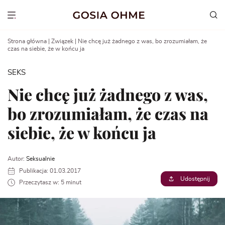
Go
to
Show menu
content
Strona główna
|
Związek
|
Nie chcę już żadnego z was, bo zrozumiałam, że
czas na siebie, że w końcu ja
SEKS
Nie chcę już żadnego z was,
bo zrozumiałam, że czas na
siebie, że w końcu ja
Autor:
Seksualnie
Publikacja: 01.03.2017
Udostępnij
Przeczytasz w: 5 minut