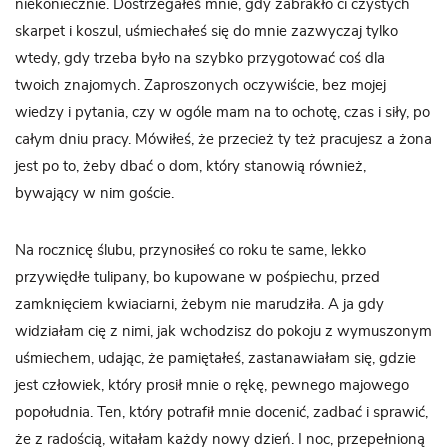
niekoniecznie. Dostrzegałeś mnie, gdy zabrakło ci czystych
skarpet i koszul, uśmiechałeś się do mnie zazwyczaj tylko
wtedy, gdy trzeba było na szybko przygotować coś dla
twoich znajomych. Zaproszonych oczywiście, bez mojej
wiedzy i pytania, czy w ogóle mam na to ochotę, czas i siły, po
całym dniu pracy. Mówiłeś, że przecież ty też pracujesz a żona
jest po to, żeby dbać o dom, który stanowią również,
bywający w nim goście.
Na rocznicę ślubu, przynosiłeś co roku te same, lekko
przywiędłe tulipany, bo kupowane w pośpiechu, przed
zamknięciem kwiaciarni, żebym nie marudziła. A ja gdy
widziałam cię z nimi, jak wchodzisz do pokoju z wymuszonym
uśmiechem, udając, że pamiętałeś, zastanawiałam się, gdzie
jest człowiek, który prosił mnie o rękę, pewnego majowego
popołudnia. Ten, który potrafił mnie docenić, zadbać i sprawić,
że z radością, witałam każdy nowy dzień. I noc, przepełnioną