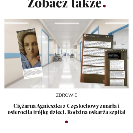
Zobacz także
ZDROWIE
Ciężarna Agnieszka z Częstochowy zmarła i
osierociła trójkę dzieci. Rodzina oskarża szpital