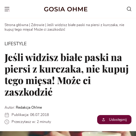
Go
to
Show menu
content
Strona główna
|
Zdrowie
|
Jeśli widzisz białe paski na piersi z kurczaka, nie
kupuj tego mięsa! Może ci zaszkodzić
LIFESTYLE
Jeśli widzisz białe paski na
piersi z kurczaka, nie kupuj
tego mięsa! Może ci
zaszkodzić
Autor:
Redakcja Oh!me
Publikacja: 06.07.2018
Udostępnij
Przeczytasz w: 2 minuty