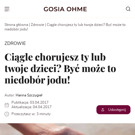
Go
to
Show menu
content
Strona główna
|
Zdrowie
|
Ciągle chorujesz ty lub twoje dzieci? Być może to
niedobór jodu!
ZDROWIE
Ciągle chorujesz ty lub
twoje dzieci? Być może to
niedobór jodu!
Autor:
Hanna Szczygieł
Publikacja: 03.04.2017
Aktualizacja: 04.04.2017
Udostępnij
Przeczytasz w: 3 minuty