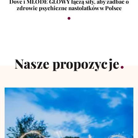
Dove i MŁODE GŁOWY łączą siły, aby zadbać o
zdrowie psychiczne nastolatków w Polsce
Nasze propozycje