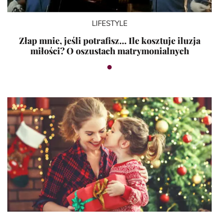
LIFESTYLE
Złap mnie, jeśli potrafisz… Ile kosztuje iluzja
miłości? O oszustach matrymonialnych