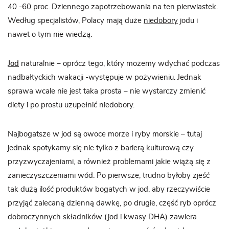
40 -60 proc. Dziennego zapotrzebowania na ten pierwiastek.
Według specjalistów, Polacy mają duże
niedobory
jodu i
nawet o tym nie wiedzą.
Jod
naturalnie – oprócz tego, który możemy wdychać podczas
nadbałtyckich wakacji -występuje w pożywieniu. Jednak
sprawa wcale nie jest taka prosta – nie wystarczy zmienić
diety i po prostu uzupełnić niedobory.
Najbogatsze w jod są owoce morze i ryby morskie – tutaj
jednak spotykamy się nie tylko z barierą kulturową czy
przyzwyczajeniami, a również problemami jakie wiążą się z
zanieczyszczeniami wód. Po pierwsze, trudno byłoby zjeść
tak dużą ilość produktów bogatych w jod, aby rzeczywiście
przyjąć zalecaną dzienną dawkę, po drugie, część ryb oprócz
dobroczynnych składników (jod i kwasy DHA) zawiera