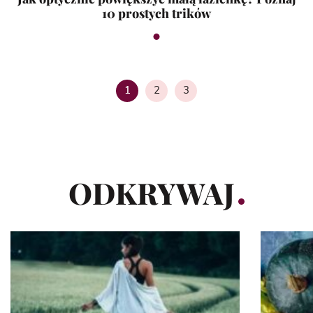
10 prostych trików
2
3
1
Strona
Strona
ODKRYWAJ