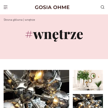
Go
to
Show menu
content
Strona główna
|
wnętrze
wnętrze