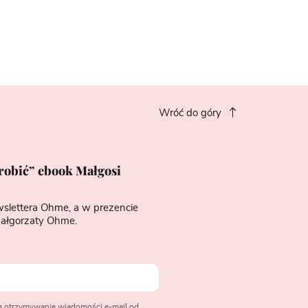
Wróć do góry
zrobić” ebook Małgosi
wslettera Ohme, a w prezencie
ałgorzaty Ohme.
na otrzymywanie wiadomości e-mail od