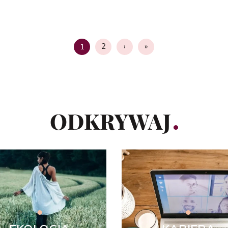
2
›
»
1
Strona
ODKRYWAJ