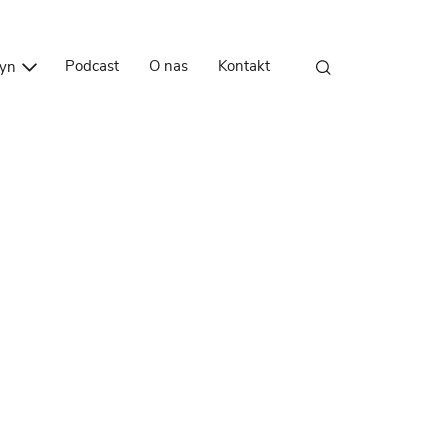
Przejdź do treści
Podcast
O nas
Kontakt
zyn