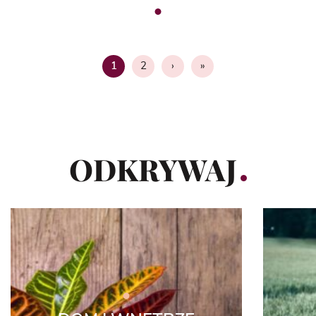
2
›
»
1
Strona
ODKRYWAJ