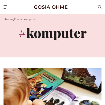
Go
to
Show menu
content
Strona główna
|
komputer
komputer