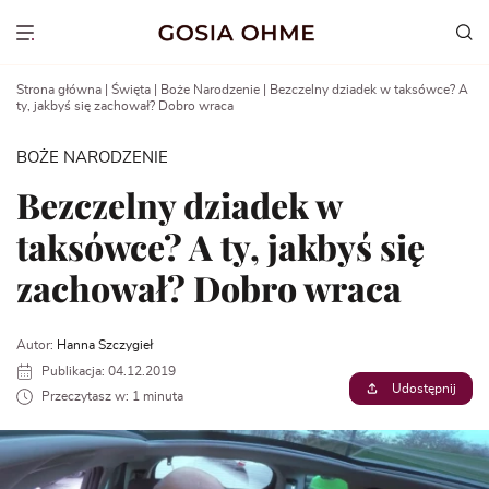
Go
to
Show menu
content
Strona główna
|
Święta
|
Boże Narodzenie
|
Bezczelny dziadek w taksówce? A
ty, jakbyś się zachował? Dobro wraca
BOŻE NARODZENIE
Bezczelny dziadek w
taksówce? A ty, jakbyś się
zachował? Dobro wraca
Autor:
Hanna Szczygieł
Publikacja: 04.12.2019
Udostępnij
Przeczytasz w: 1 minuta