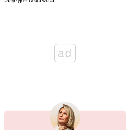
Obejrzyjcie. Dobro wraca.
ad