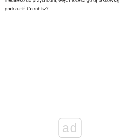
niedaleko do przychodni, więc możesz go tą taksówką
podrzucić. Co robisz?
ad