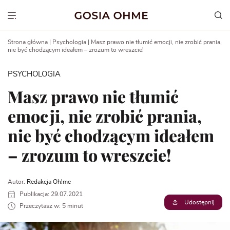
Go
to
Show menu
content
Strona główna
|
Psychologia
|
Masz prawo nie tłumić emocji, nie zrobić prania,
nie być chodzącym ideałem – zrozum to wreszcie!
PSYCHOLOGIA
Masz prawo nie tłumić
emocji, nie zrobić prania,
nie być chodzącym ideałem
– zrozum to wreszcie!
Autor:
Redakcja Oh!me
Publikacja: 29.07.2021
Udostępnij
Przeczytasz w: 5 minut