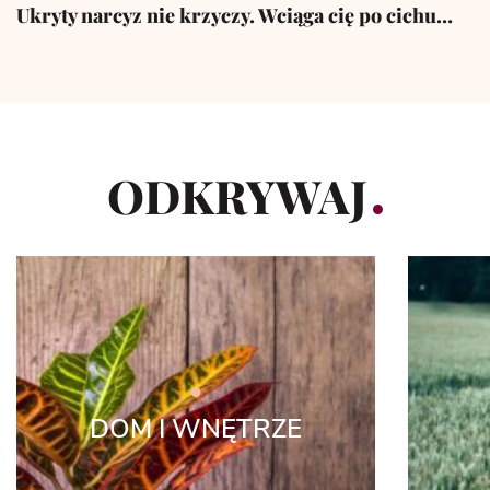
Ukryty narcyz nie krzyczy. Wciąga cię po cichu…
ODKRYWAJ
DOM I WNĘTRZE