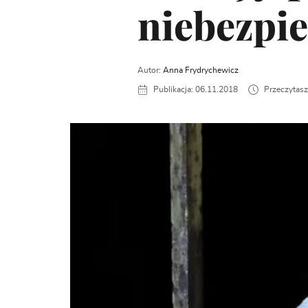
niebezpi
Autor:
Anna Frydrychewicz
Publikacja: 06.11.2018
Przeczytasz