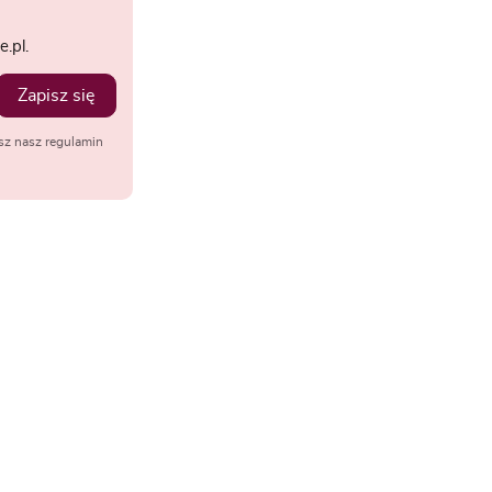
.pl.
Zapisz się
sz nasz regulamin