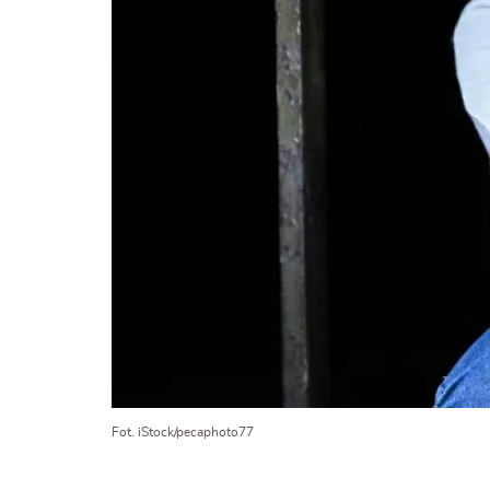
Fot. iStock/pecaphoto77