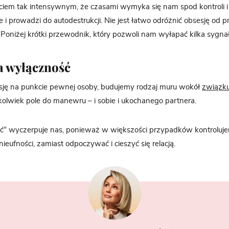
iem tak intensywnym, że czasami wymyka się nam spod kontroli i s
 i prowadzi do autodestrukcji. Nie jest łatwo odróżnić obsesję od 
. Poniżej krótki przewodnik, który pozwoli nam wyłapać kilka syg
a wyłączność
ję na punkcie pewnej osoby, budujemy rodzaj muru wokół
związk
ekolwiek pole do manewru – i sobie i ukochanego partnera.
ć” wyczerpuje nas, ponieważ w większości przypadków kontroluje
ieufności, zamiast odpoczywać i cieszyć się relacją.