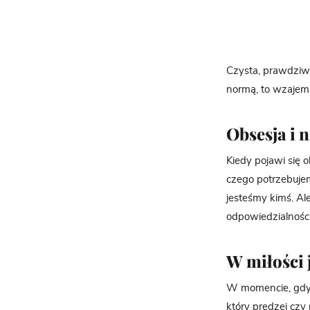
Czysta, prawdziwa
normą, to wzajemn
Obsesja i 
Kiedy pojawi się 
czego potrzebujem
jesteśmy kimś. Al
odpowiedzialności
W miłości 
W momencie, gdy z
który prędzej czy