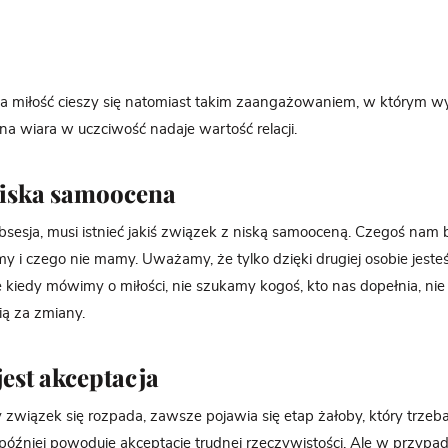
 miłość cieszy się natomiast takim zaangażowaniem, w którym wył
a wiara w uczciwość nadaje wartość relacji.
niska samoocena
obsesja, musi istnieć jakiś związek z niską samooceną. Czegoś nam b
y i czego nie mamy. Uważamy, że tylko dzięki drugiej osobie jest
e kiedy mówimy o miłości, nie szukamy kogoś, kto nas dopełnia, ni
ą za zmiany.
jest akceptacja
wiązek się rozpada, zawsze pojawia się etap żałoby, który trzeba
 później powoduje akceptację trudnej rzeczywistości. Ale w przypadk