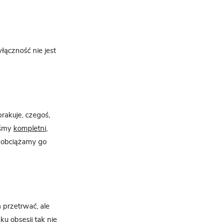
ączność nie jest
rakuje, czegoś,
eśmy
kompletni
,
e obciążamy go
 przetrwać, ale
u obsesji tak nie