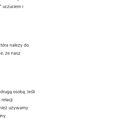
” uczuciem i
tóra należy do
e, że nasz
rugą osobą. Jeśli
elacji
również używamy
ny.