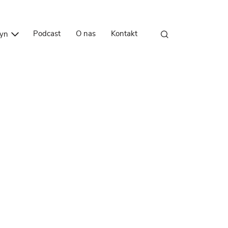
Przejdź do treści
Podcast
O nas
Kontakt
zyn