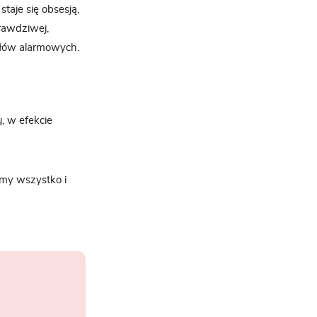
taje się obsesją,
prawdziwej,
nałów alarmowych.
u
, w efekcie
my wszystko i