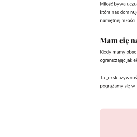
Miłość bywa uczuc
która nas dominuje
namiętnej miłości
Mam cię n
Kiedy mamy obses
ograniczając jaki
Ta „ekskluzywnoś
pogrążamy się w n