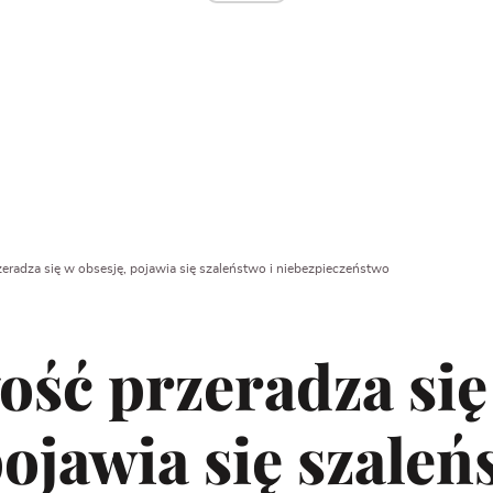
zeradza się w obsesję, pojawia się szaleństwo i niebezpieczeństwo
ość przeradza się
pojawia się szaleń