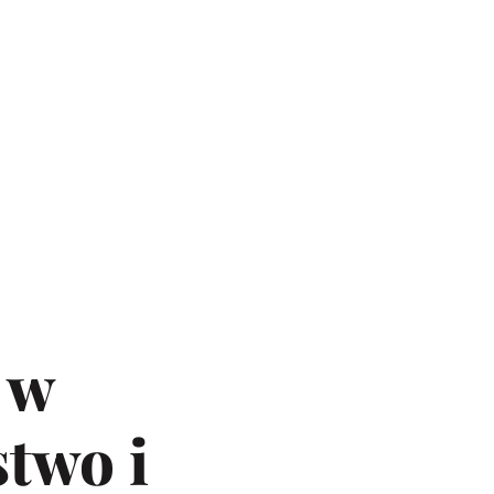
 w
stwo i