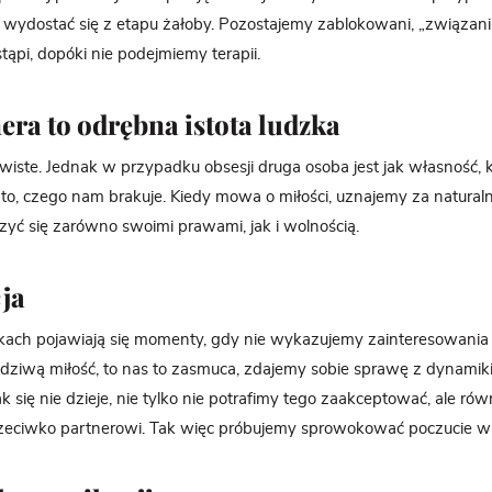
my wydostać się z etapu żałoby. Pozostajemy zablokowani, „związani
tąpi, dopóki nie podejmiemy terapii.
era to odrębna istota ludzka
iste. Jednak w przypadku obsesji druga osoba jest jak własność, k
to, czego nam brakuje. Kiedy mowa o miłości, uznajemy za naturaln
zyć się zarówno swoimi prawami, jak i wolnością.
ja
ach pojawiają się momenty, gdy nie wykazujemy zainteresowania d
wą miłość, to nas to zasmuca, zdajemy sobie sprawę z dynamiki r
tak się nie dzieje, nie tylko nie potrafimy tego zaakceptować, ale 
rzeciwko partnerowi. Tak więc próbujemy sprowokować poczucie wi