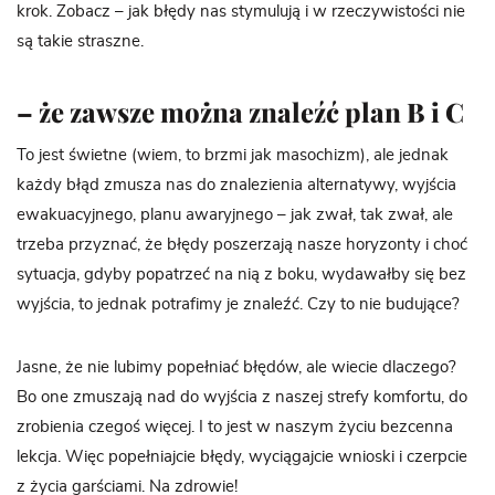
krok. Zobacz – jak błędy nas stymulują i w rzeczywistości nie
są takie straszne.
– że zawsze można znaleźć plan B i C
To jest świetne (wiem, to brzmi jak masochizm), ale jednak
każdy błąd zmusza nas do znalezienia alternatywy, wyjścia
ewakuacyjnego, planu awaryjnego – jak zwał, tak zwał, ale
trzeba przyznać, że błędy poszerzają nasze horyzonty i choć
sytuacja, gdyby popatrzeć na nią z boku, wydawałby się bez
wyjścia, to jednak potrafimy je znaleźć. Czy to nie budujące?
Jasne, że nie lubimy popełniać błędów, ale wiecie dlaczego?
Bo one zmuszają nad do wyjścia z naszej strefy komfortu, do
zrobienia czegoś więcej. I to jest w naszym życiu bezcenna
lekcja. Więc popełniajcie błędy, wyciągajcie wnioski i czerpcie
z życia garściami. Na zdrowie!