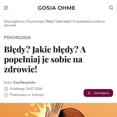
Go
to
Show menu
content
Strona główna
|
Psychologia
|
Błędy? Jakie błędy? A popełniaj je sobie na
zdrowie!
PSYCHOLOGIA
Błędy? Jakie błędy? A
popełniaj je sobie na
zdrowie!
Autor:
Ewa Raczyńska
Publikacja: 19.07.2016
Udostępnij
Przeczytasz w: 4 minuty