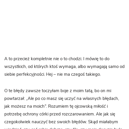
A to przecież kompletnie nie o to chodzi. I mówię to do
wszystkich, od których ktoś wymaga, albo wymagają samo od
siebie perfekcyjności. Hej – nie ma czegoś takiego.
O te błędy zawsze toczyłam boje z moim tatą, bo on mi
powtarzał: „Ale po co masz się uczyć na własnych błędach,
jak możesz na moich”. Rozumiem tę ojcowską miłość i
potrzebę ochrony córki przed rozczarowaniem. Ale jak się
czegokolwiek nauczyć bez swoich błędów. Skąd miałabym