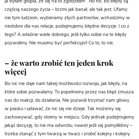
ja byłam głupia, że się na to zgodziłam”. No nic, bo błędy są
częścią naszego życia – brzmi jak banał, ale tak jest. Ufamy
nie tym ludziom, wybieramy złych partnerów, wchodzimy w
niedobre dla nas relacje, podejmujemy błędne decyzje. I co z
tego? A właśnie wiele dobrego, jeśli tylko sobie na te błędy
pozwolimy. Nie musimy być perfekcyjni! Co to, to nie.
– że warto zrobić ten jeden krok
więcej
Bo nic nie daje nam takiej możliwości rozwoju, jak błędy, na
które sobie pozwalamy. To popełniony przez nas błąd zmusza
nas do reakcji, do działania. Nie pozwoli trzymać nam głowy
w piasku i udawać, że nic się nie dzieje. Tak możemy się
zachowywać, gdy stoimy w miejscu. Gdy jednak podejmujemy
jakąś decyzję, to nie ma odwrotu, nawet jeśli się pomyliliśmy –
trzeba stanąć z tym twarzą w twarz i zrobić kolejny i kolejny