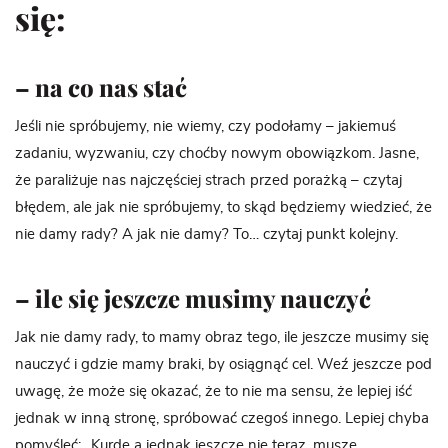
się:
– na co nas stać
Jeśli nie spróbujemy, nie wiemy, czy podołamy – jakiemuś
zadaniu, wyzwaniu, czy choćby nowym obowiązkom. Jasne,
że paraliżuje nas najczęściej strach przed porażką – czytaj
błędem, ale jak nie spróbujemy, to skąd będziemy wiedzieć, że
nie damy rady? A jak nie damy? To… czytaj punkt kolejny.
– ile się jeszcze musimy nauczyć
Jak nie damy rady, to mamy obraz tego, ile jeszcze musimy się
nauczyć i gdzie mamy braki, by osiągnąć cel. Weź jeszcze pod
uwagę, że może się okazać, że to nie ma sensu, że lepiej iść
jednak w inną stronę, spróbować czegoś innego. Lepiej chyba
pomyśleć: „Kurde a jednak jeszcze nie teraz, muszę