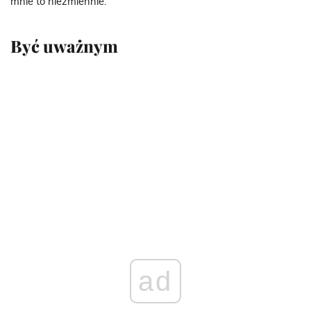
mnie to niezmiennie.
Być uważnym
ad