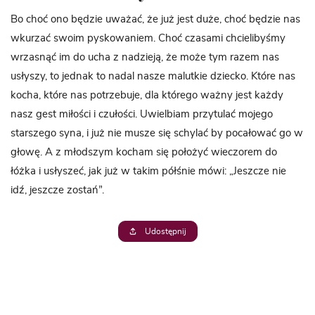
Bo choć ono będzie uważać, że już jest duże, choć będzie nas
wkurzać swoim pyskowaniem. Choć czasami chcielibyśmy
wrzasnąć im do ucha z nadzieją, że może tym razem nas
usłyszy, to jednak to nadal nasze malutkie dziecko. Które nas
kocha, które nas potrzebuje, dla którego ważny jest każdy
nasz gest miłości i czułości. Uwielbiam przytulać mojego
starszego syna, i już nie musze się schylać by pocałować go w
głowę. A z młodszym kocham się położyć wieczorem do
łóżka i usłyszeć, jak już w takim półśnie mówi: „Jeszcze nie
idź, jeszcze zostań”.
Udostępnij