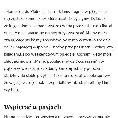
„Mamo, idę do Piotrka”, „Tata, idziemy pograć w piłkę” – to
najczęstsze komunikaty, które ostatnio słyszymy. Dzieciaki
znikają z domu i zapada wyczekiwana przez ostatnie kilka lat
cisza. Ale nie warto się do niej przyzwyczajać. Mamy mało
czasu, więc szukajmy sposobów, by mimo wszystko spędzić
go jak najwięcej wspólnie. Choćby przy posiłkach – kolacji, czy
śniadaniu, albo weekendowym obiedzie. Kocham, kiedy moje
chłopaki mówią: „Mamo pooglądamy dziś coś razem” i w
piątkowy wieczór, rozkładamy kanapę, robimy popcorn i
siedzimy do siebie przytuleni często nie zdając sobie sprawy,
że więcej czasu jednak przegadaliśmy, niż obejrzeliśmy filmu
czy bajki.
Wspierać w pasjach
Nie na zasadzie – odwiezienia na zajęcia i przywiezienia, ale