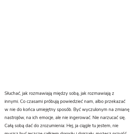
Słuchać, jak rozmawiają między sobą, jak rozmawiają z
innymi. Co czasami próbują powiedzieć nam, albo przekazać
w nie do końca umiejętny sposób. Być wyczulonym na zmianę
nastrojów, na ich emocje, ale nie ingerować. Nie narzucać się.
Całą sobą dać do zrozumienia: Hej, ja ciągle tu jestem, nie
musisz być jeszcze całkiem dorosły i dojrzały, możesz przyjść