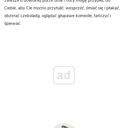
zawsze o dowolnej porze dnia i nocy mogę przybiec do
Ciebie, aby Cie mocno przytulić, wesprzeć, śmiać się i płakać,
obżerać czekoladą, oglądać głupawe komedie, tańczyć i
śpiewać.
ad