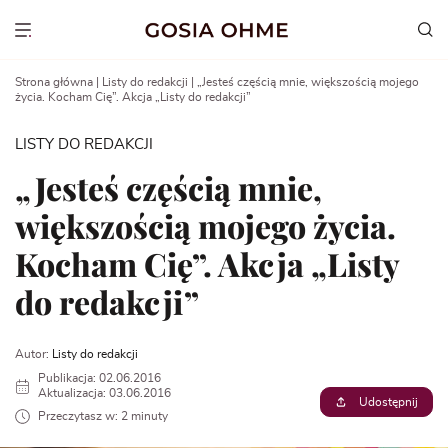
Go
to
Show menu
content
Strona główna
|
Listy do redakcji
|
„Jesteś częścią mnie, większością mojego
życia. Kocham Cię”. Akcja „Listy do redakcji”
LISTY DO REDAKCJI
„Jesteś częścią mnie,
większością mojego życia.
Kocham Cię”. Akcja „Listy
do redakcji”
Autor:
Listy do redakcji
Publikacja: 02.06.2016
Aktualizacja: 03.06.2016
Udostępnij
Przeczytasz w: 2 minuty