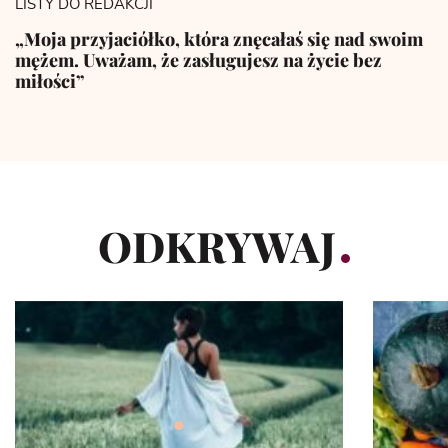
LISTY DO REDAKCJI
„Moja przyjaciółko, która znęcałaś się nad swoim
mężem. Uważam, że zasługujesz na życie bez
miłości”
ODKRYWAJ