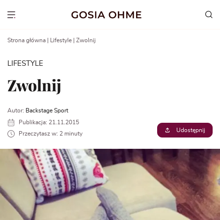
Go
to
Show menu
content
Strona główna
|
Lifestyle
|
Zwolnij
LIFESTYLE
Zwolnij
Autor:
Backstage Sport
Publikacja: 21.11.2015
Udostępnij
Przeczytasz w: 2 minuty