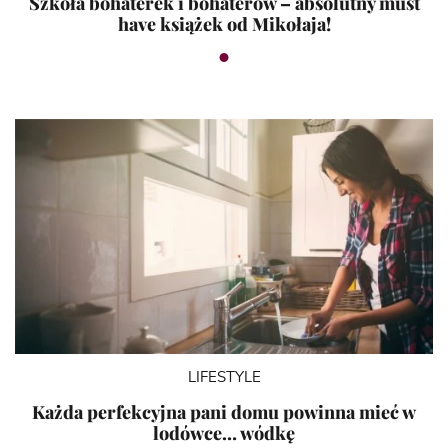
Szkoła bohaterek i bohaterów – absolutny must
have książek od Mikołaja!
LIFESTYLE
Każda perfekcyjna pani domu powinna mieć w
lodówce… wódkę