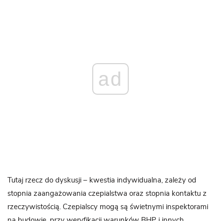
ad
Tutaj rzecz do dyskusji – kwestia indywidualna, zależy od
stopnia zaangażowania czepialstwa oraz stopnia kontaktu z
rzeczywistością. Czepialscy mogą są świetnymi inspektorami
na budowie, przy weryfikacji warunków BHP i innych