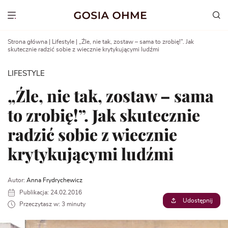
Go
to
Show menu
content
Strona główna
|
Lifestyle
|
„Źle, nie tak, zostaw – sama to zrobię!”. Jak
skutecznie radzić sobie z wiecznie krytykującymi ludźmi
LIFESTYLE
„Źle, nie tak, zostaw – sama
to zrobię!”. Jak skutecznie
radzić sobie z wiecznie
krytykującymi ludźmi
Autor:
Anna Frydrychewicz
Publikacja: 24.02.2016
Udostępnij
Przeczytasz w: 3 minuty