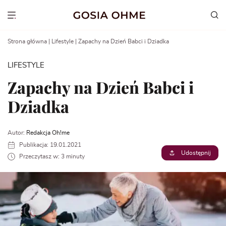
Go
to
Show menu
content
Strona główna
|
Lifestyle
|
Zapachy na Dzień Babci i Dziadka
LIFESTYLE
Zapachy na Dzień Babci i
Dziadka
Autor:
Redakcja Oh!me
Publikacja: 19.01.2021
Udostępnij
Przeczytasz w: 3 minuty