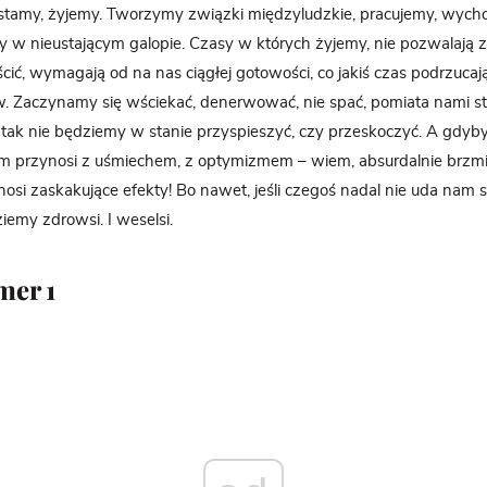
astamy, żyjemy. Tworzymy związki międzyludzkie, pracujemy, wych
ety w nieustającym galopie. Czasy w których żyjemy, nie pozwalają z
ić, wymagają od na nas ciągłej gotowości, co jakiś czas podrzuca
. Zaczynamy się wściekać, denerwować, nie spać, pomiata nami str
tak nie będziemy w stanie przyspieszyć, czy przeskoczyć. A gdyby
nam przynosi z uśmiechem, z optymizmem – wiem, absurdalnie brzmi –
nosi zaskakujące efekty! Bo nawet, jeśli czegoś nadal nie uda nam si
iemy zdrowsi. I weselsi.
mer 1