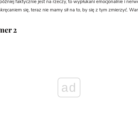
 później faktycznie jest na rzeczy, to wypłukani emocjonalnie i ner
ręcaniem się, teraz nie mamy sił na to, by się z tym zmierzyć. Wa
mer 2
ad