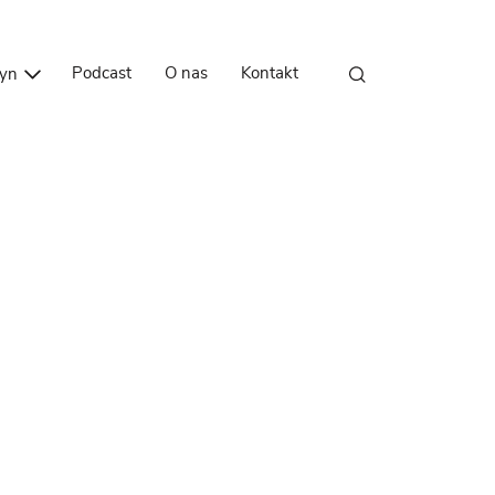
Przejdź do treści
Podcast
O nas
Kontakt
zyn