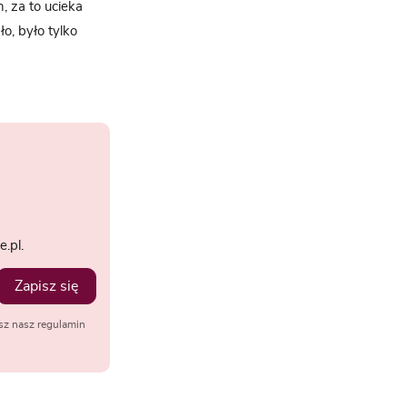
, za to ucieka
o, było tylko
.pl.
Zapisz się
sz nasz regulamin