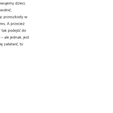
owujemy dzieci,
wolnić,
jąc przeszkody w
es. A przecież
 tak podejść do
 ale jednak, jest
ę załatwić, to