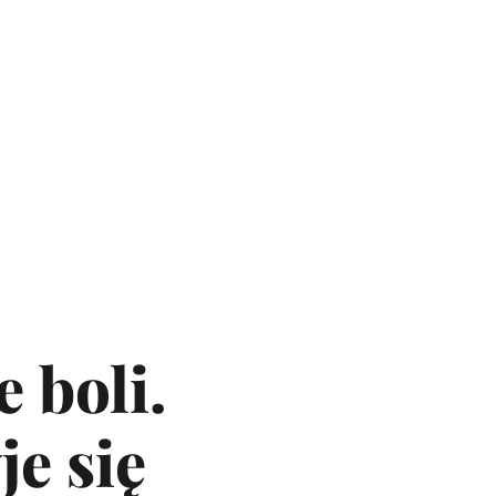
e boli.
e się