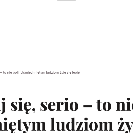
 – to nie boli. Uśmiechniętym ludziom żyje się lepiej
się, serio – to ni
ętym ludziom żyj