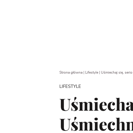
Strona główna
|
Lifestyle
|
Uśmiechaj się, serio
LIFESTYLE
Uśmiechaj 
Uśmiechni