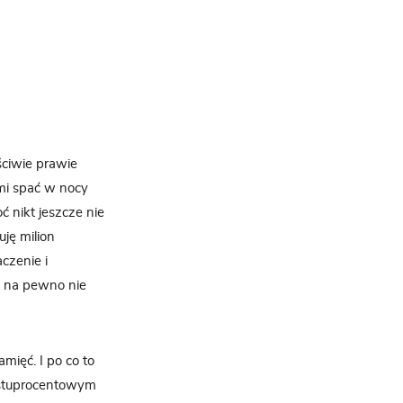
ściwie prawie
 mi spać w nocy
ć nikt jeszcze nie
ję milion
czenie i
e na pewno nie
ięć. I po co to
 stuprocentowym