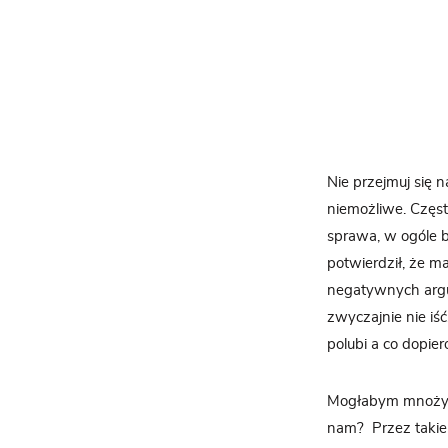
Nie przejmuj się n
niemożliwe. Częst
sprawa, w ogóle b
potwierdził, że m
negatywnych argum
zwyczajnie nie iś
polubi a co dopie
Mogłabym mnożyć 
nam? Przez takie