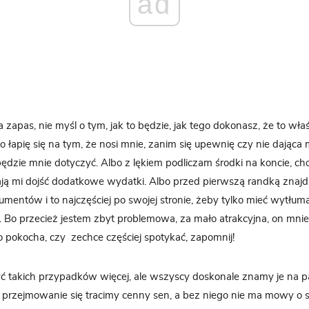
ad
a zapas, nie myśl o tym, jak to będzie, jak tego dokonasz, że to wła
o łapię się na tym, że nosi mnie, zanim się upewnię czy nie dająca
ędzie mnie dotyczyć. Albo z lękiem podliczam środki na koncie, cho
ają mi dojść dodatkowe wydatki. Albo przed pierwszą randką znajdu
entów i to najczęściej po swojej stronie, żeby tylko mieć wytłuma
ć. Bo przecież jestem zbyt problemowa, za mało atrakcyjna, on mni
ro pokocha, czy zechce częściej spotykać, zapomnij!
takich przypadków więcej, ale wszyscy doskonale znamy je na pam
 przejmowanie się tracimy cenny sen, a bez niego nie ma mowy o