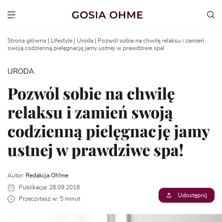
Go
to
Show menu
content
Strona główna
|
Lifestyle
|
Uroda
|
Pozwól sobie na chwilę relaksu i zamień
swoją codzienną pielęgnację jamy ustnej w prawdziwe spa!
URODA
Pozwól sobie na chwilę
relaksu i zamień swoją
codzienną pielęgnację jamy
ustnej w prawdziwe spa!
Autor:
Redakcja Oh!me
Publikacja: 28.09.2018
Udostępnij
Przeczytasz w: 5 minut