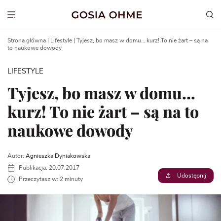
Go
to
Show menu
content
Strona główna
|
Lifestyle
|
Tyjesz, bo masz w domu… kurz! To nie żart – są na
to naukowe dowody
LIFESTYLE
Tyjesz, bo masz w domu…
kurz! To nie żart – są na to
naukowe dowody
Autor:
Agnieszka Dyniakowska
Publikacja: 20.07.2017
Udostępnij
Przeczytasz w: 2 minuty