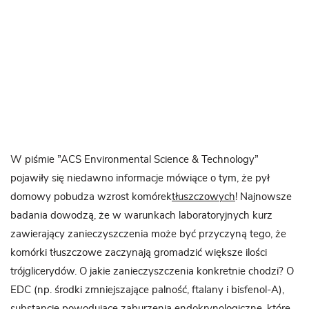
W piśmie ”ACS Environmental Science & Technology”
pojawiły się niedawno informacje mówiące o tym, że pył
domowy pobudza wzrost komórek
tłuszczowych
! Najnowsze
badania dowodzą, że w warunkach laboratoryjnych kurz
zawierający zanieczyszczenia może być przyczyną tego, że
komórki tłuszczowe zaczynają gromadzić większe ilości
trójglicerydów. O jakie zanieczyszczenia konkretnie chodzi? O
EDC (np. środki zmniejszające palność, ftalany i bisfenol-A),
substancje powodujące zaburzenia endokrynologiczne, które