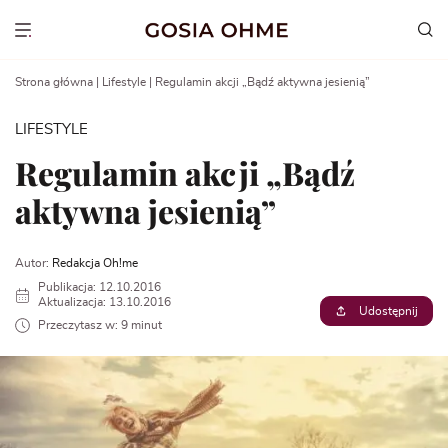
Go
to
Show menu
content
Strona główna
|
Lifestyle
|
Regulamin akcji „Bądź aktywna jesienią”
LIFESTYLE
Regulamin akcji „Bądź
aktywna jesienią”
Autor:
Redakcja Oh!me
Publikacja: 12.10.2016
Aktualizacja: 13.10.2016
Udostępnij
Przeczytasz w: 9 minut