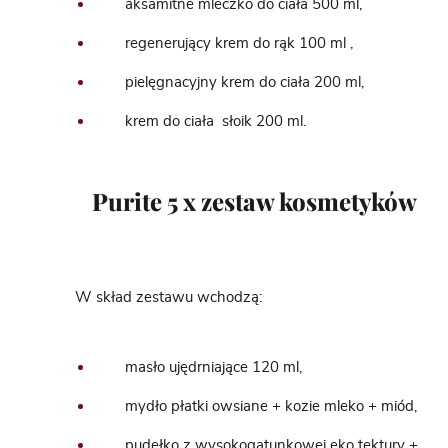
aksamitne mleczko do ciała 500 ml,
regenerujący krem do rąk 100 ml ,
pielęgnacyjny krem do ciała 200 ml,
krem do ciała słoik 200 ml.
Purite 5 x zestaw kosmetyków
W skład zestawu wchodzą:
masło ujędrniające 120 ml,
mydło płatki owsiane + kozie mleko + miód,
pudełko z wysokogatunkowej eko tektury +