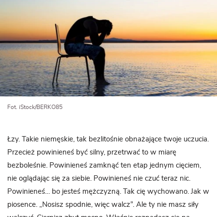
Fot. iStock/BERKO85
Łzy. Takie niemęskie, tak bezlitośnie obnażające twoje uczucia.
Przecież powinieneś być silny, przetrwać to w miarę
bezboleśnie. Powinieneś zamknąć ten etap jednym cięciem,
nie oglądając się za siebie. Powinieneś nie czuć teraz nic.
Powinieneś… bo jesteś mężczyzną. Tak cię wychowano. Jak w
piosence. „Nosisz spodnie, więc walcz”. Ale ty nie masz siły