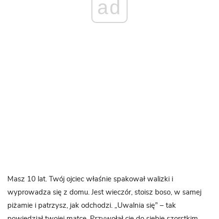
ad
Masz 10 lat. Twój ojciec właśnie spakował walizki i
wyprowadza się z domu. Jest wieczór, stoisz boso, w samej
piżamie i patrzysz, jak odchodzi. „Uwalnia się” – tak
powiedział twojej matce. Przywołał cię do siebie szorstkim