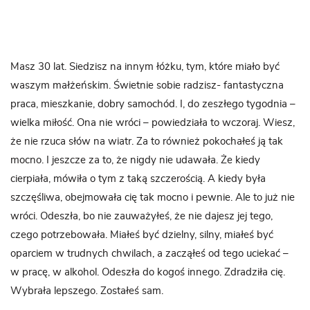
Masz 30 lat. Siedzisz na innym łóżku, tym, które miało być
waszym małżeńskim. Świetnie sobie radzisz- fantastyczna
praca, mieszkanie, dobry samochód. I, do zeszłego tygodnia –
wielka miłość. Ona nie wróci – powiedziała to wczoraj. Wiesz,
że nie rzuca słów na wiatr. Za to również pokochałeś ją tak
mocno. I jeszcze za to, że nigdy nie udawała. Że kiedy
cierpiała, mówiła o tym z taką szczerością. A kiedy była
szczęśliwa, obejmowała cię tak mocno i pewnie. Ale to już nie
wróci. Odeszła, bo nie zauważyłeś, że nie dajesz jej tego,
czego potrzebowała. Miałeś być dzielny, silny, miałeś być
oparciem w trudnych chwilach, a zacząłeś od tego uciekać –
w pracę, w alkohol. Odeszła do kogoś innego. Zdradziła cię.
Wybrała lepszego. Zostałeś sam.