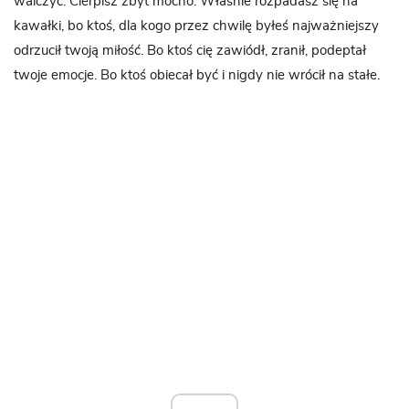
walczyć. Cierpisz zbyt mocno. Właśnie rozpadasz się na
kawałki, bo ktoś, dla kogo przez chwilę byłeś najważniejszy
odrzucił twoją miłość. Bo ktoś cię zawiódł, zranił, podeptał
twoje emocje. Bo ktoś obiecał być i nigdy nie wrócił na stałe.