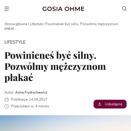
Go
to
Show menu
content
Strona główna
|
Lifestyle
|
Powinieneś być silny. Pozwólmy mężczyznom
płakać
LIFESTYLE
Powinieneś być silny.
Pozwólmy mężczyznom
płakać
Autor:
Anna Frydrychewicz
Publikacja: 14.04.2017
Udostępnij
Przeczytasz w: 4 minuty