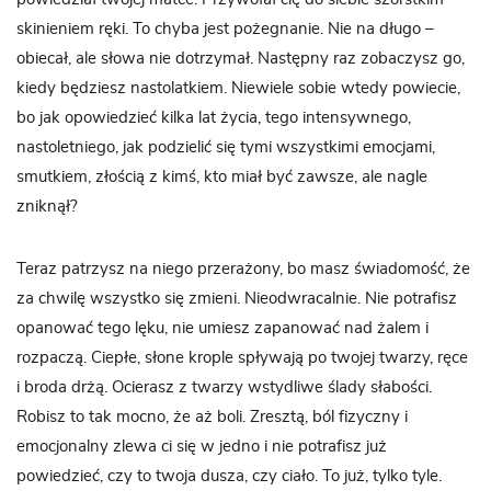
skinieniem ręki. To chyba jest pożegnanie. Nie na długo –
obiecał, ale słowa nie dotrzymał. Następny raz zobaczysz go,
kiedy będziesz nastolatkiem. Niewiele sobie wtedy powiecie,
bo jak opowiedzieć kilka lat życia, tego intensywnego,
nastoletniego, jak podzielić się tymi wszystkimi emocjami,
smutkiem, złością z kimś, kto miał być zawsze, ale nagle
zniknął?
Teraz patrzysz na niego przerażony, bo masz świadomość, że
za chwilę wszystko się zmieni. Nieodwracalnie. Nie potrafisz
opanować tego lęku, nie umiesz zapanować nad żalem i
rozpaczą. Ciepłe, słone krople spływają po twojej twarzy, ręce
i broda drżą. Ocierasz z twarzy wstydliwe ślady słabości.
Robisz to tak mocno, że aż boli. Zresztą, ból fizyczny i
emocjonalny zlewa ci się w jedno i nie potrafisz już
powiedzieć, czy to twoja dusza, czy ciało. To już, tylko tyle.