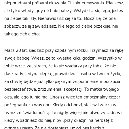
nieporadnymi próbami okazania Ci zainteresowania. Płaczesz,
ale tylko wtedy, gdy nikt nie patrzy. Wstydzisz się tego, jesteś
na siebie taki zły. Nienawidzisz się za to. Boisz się, że ona
zobaczy, że ją zawiedziesz. Nie tego od ciebie oczekuje, nie
takiego ciebie chce.
Masz 20 lat, siedzisz przy szpitalnym łóżku. Trzymasz za rękę
swoją babcię. Wiesz, że to kwestia kilku godzin. Wszystko w
tobie wrze: żal, strach, że to się wydarzy przy tobie, że nie
dasz rady. Jedyna ciepła, „prawdziwa” osoba w twoim życiu,
za chwilę będzie już tylko pięknym wspomnieniem poczucia
bezpieczeństwa, zrozumienia, akceptacji. To matka twojego
ojca, ale jego tu nie ma. Unosisz więc ten emocjonalny ciężar
pożegnania za was obu. Kiedy odchodzi, stajesz twarzą w
twarz ze świadomością, że nigdy więcej nie otworzy ci drzwi,
kiedy wpadniesz do niej, niby „przy okazji”, na herbatę z
cytryną i ciasto. Że nie dostaniesz już od niej kartki z