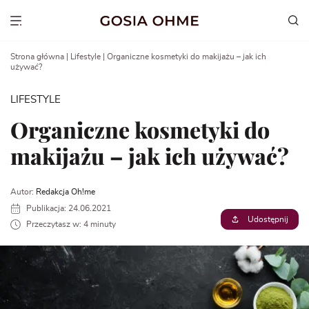
Go
to
Show menu
content
Strona główna
|
Lifestyle
|
Organiczne kosmetyki do makijażu – jak ich
używać?
LIFESTYLE
Organiczne kosmetyki do
makijażu – jak ich używać?
Autor:
Redakcja Oh!me
Publikacja: 24.06.2021
Udostępnij
Przeczytasz w: 4 minuty