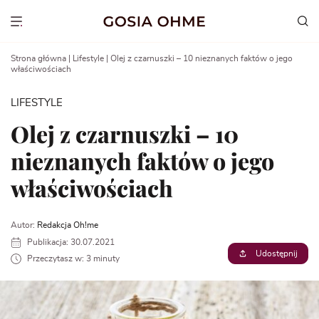
Go
to
Show menu
content
Strona główna
|
Lifestyle
|
Olej z czarnuszki – 10 nieznanych faktów o jego
właściwościach
LIFESTYLE
Olej z czarnuszki – 10
nieznanych faktów o jego
właściwościach
Autor:
Redakcja Oh!me
Publikacja: 30.07.2021
Udostępnij
Przeczytasz w: 3 minuty