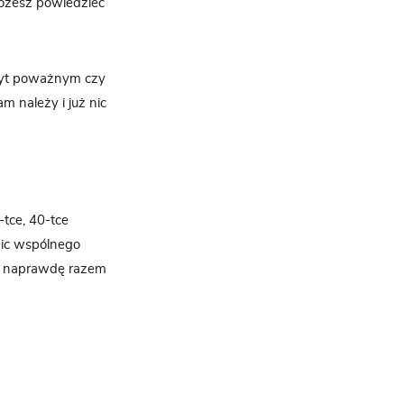
 możesz powiedzieć
zbyt poważnym czy
m należy i już nic
-tce, 40-tce
nic wspólnego
tak naprawdę razem