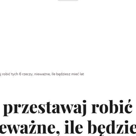
 robić tych 6 rzeczy, nieważne, ile będziesz mieć lat
 przestawaj robić
ieważne, ile będzi