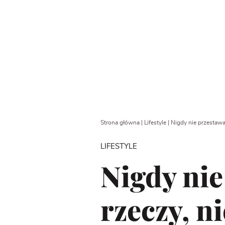
Strona główna
|
Lifestyle
|
Nigdy nie przestawaj
LIFESTYLE
Nigdy nie
rzeczy, n