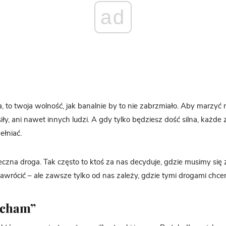
ad
, to twoja wolność, jak banalnie by to nie zabrzmiało. Aby marzyć 
siły, ani nawet innych ludzi. A gdy tylko będziesz dość silna, każde
ełniać.
eczna droga. Tak często to ktoś za nas decyduje, gdzie musimy się
awrócić – ale zawsze tylko od nas zależy, gdzie tymi drogami chce
ocham”