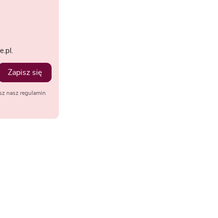
.pl.
Zapisz się
sz nasz regulamin