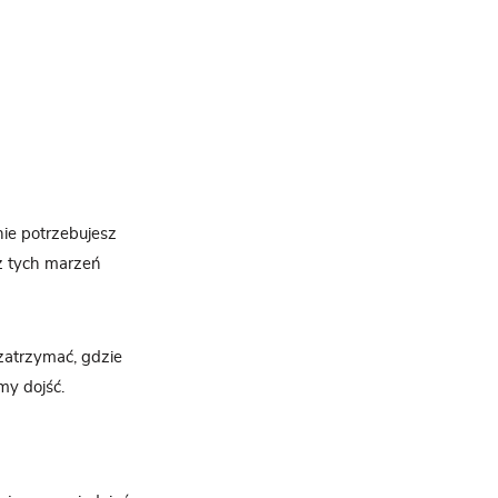
nie potrzebujesz
 z tych marzeń
 zatrzymać, gdzie
my dojść.