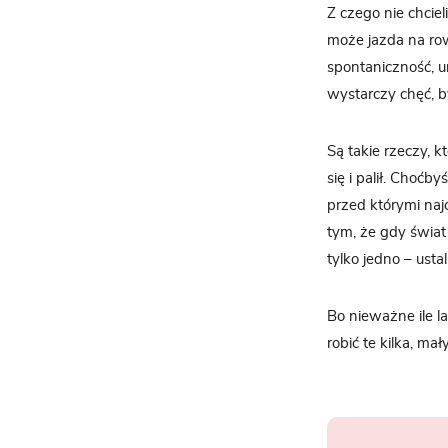
Z czego nie chcie
może jazda na ro
spontaniczność, u
wystarczy chęć, b
Są takie rzeczy, 
się i palił. Choćb
przed którymi naj
tym, że gdy świat
tylko jedno – usta
Bo nieważne ile la
robić te kilka, ma