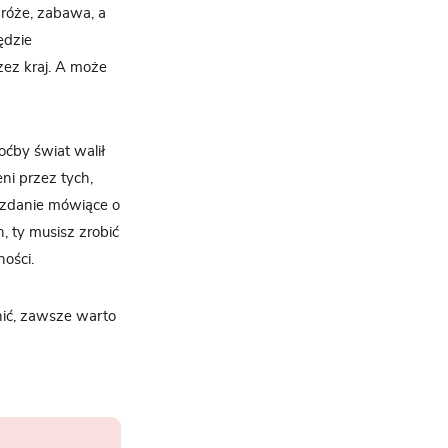
odróże, zabawa, a
ędzie
zez kraj. A może
oćby świat walił
ni przez tych,
e zdanie mówiące o
, ty musisz zrobić
ności.
onić, zawsze warto