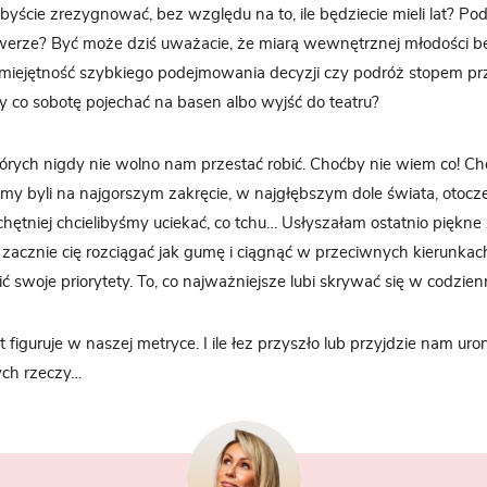
libyście zrezygnować, bez względu na to, ile będziecie mieli lat? P
werze? Być może dziś uważacie, że miarą wewnętrznej młodości b
miejętność szybkiego podejmowania decyzji czy podróż stopem pr
y co sobotę pojechać na basen albo wyjść do teatru?
których nigdy nie wolno nam przestać robić. Choćby nie wiem co! Ch
yśmy byli na najgorszym zakręcie, w najgłębszym dole świata, otocze
chętniej chcielibyśmy uciekać, co tchu… Usłyszałam ostatnio piękn
 zacznie cię rozciągać jak gumę i ciągnąć w przeciwnych kierunkach
lić swoje priorytety. To, co najważniejsze lubi skrywać się w codzien
t figuruje w naszej metryce. I ile łez przyszło lub przyjdzie nam ur
łych rzeczy…