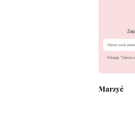
Zap
Klikając "Zapisz
Marzyć