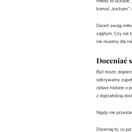
Miłość to uczucie 
komuś „kocham”, m
Doceń swoją miłoś
zajętym. Czy nie t
nie musimy dla nie
Doceniać s
Być może, dopiero 
odkrywamy zupełn
ckliwe historie o
z dojrzałością do
Nigdy nie przesta
Doceniaj to, co już