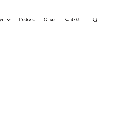
Przejdź do treści
Podcast
O nas
Kontakt
zyn