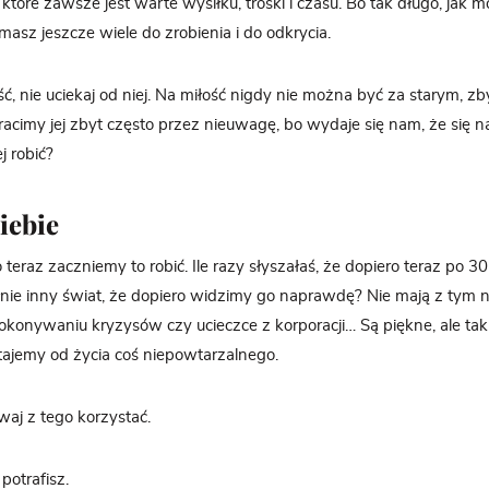
, które zawsze jest warte wysiłku, troski i czasu. Bo tak długo, jak
asz jeszcze wiele do zrobienia i do odkrycia.
ć, nie uciekaj od niej. Na miłość nigdy nie można być za starym, 
racimy jej zbyt często przez nieuwagę, bo wydaje się nam, że się na
j robić?
iebie
teraz zaczniemy to robić. Ile razy słyszałaś, że dopiero teraz po 30
ie inny świat, że dopiero widzimy go naprawdę? Nie mają z tym 
 pokonywaniu kryzysów czy ucieczce z korporacji… Są piękne, ale 
stajemy od życia coś niepowtarzalnego.
waj z tego korzystać.
 potrafisz.