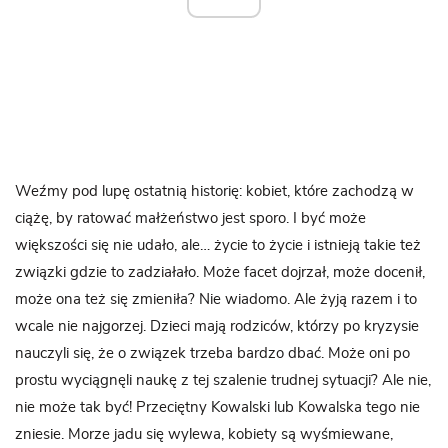
Weźmy pod lupę ostatnią historię: kobiet, które zachodzą w
ciążę, by ratować małżeństwo jest sporo. I być może
większości się nie udało, ale… życie to życie i istnieją takie też
związki gdzie to zadziałało. Może facet dojrzał, może docenił,
może ona też się zmieniła? Nie wiadomo. Ale żyją razem i to
wcale nie najgorzej. Dzieci mają rodziców, którzy po kryzysie
nauczyli się, że o związek trzeba bardzo dbać. Może oni po
prostu wyciągnęli naukę z tej szalenie trudnej sytuacji? Ale nie,
nie może tak być! Przeciętny Kowalski lub Kowalska tego nie
zniesie. Morze jadu się wylewa, kobiety są wyśmiewane,