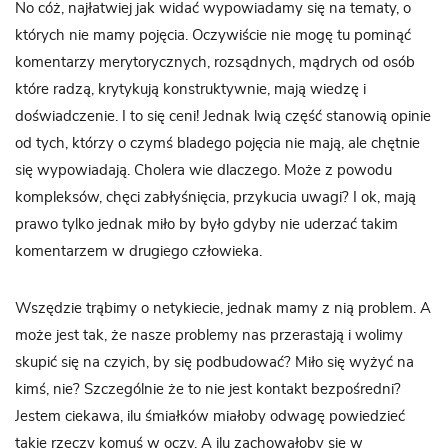
No cóż, najłatwiej jak widać wypowiadamy się na tematy, o
których nie mamy pojęcia. Oczywiście nie mogę tu pominąć
komentarzy merytorycznych, rozsądnych, mądrych od osób
które radzą, krytykują konstruktywnie, mają wiedzę i
doświadczenie. I to się ceni! Jednak lwią część stanowią opinie
od tych, którzy o czymś bladego pojęcia nie mają, ale chętnie
się wypowiadają. Cholera wie dlaczego. Może z powodu
kompleksów, chęci zabłyśnięcia, przykucia uwagi? I ok, mają
prawo tylko jednak miło by było gdyby nie uderzać takim
komentarzem w drugiego człowieka.
Wszędzie trąbimy o netykiecie, jednak mamy z nią problem. A
może jest tak, że nasze problemy nas przerastają i wolimy
skupić się na czyich, by się podbudować? Miło się wyżyć na
kimś, nie? Szczególnie że to nie jest kontakt bezpośredni?
Jestem ciekawa, ilu śmiałków miałoby odwagę powiedzieć
takie rzeczy komuś w oczy. A ilu zachowałoby się w