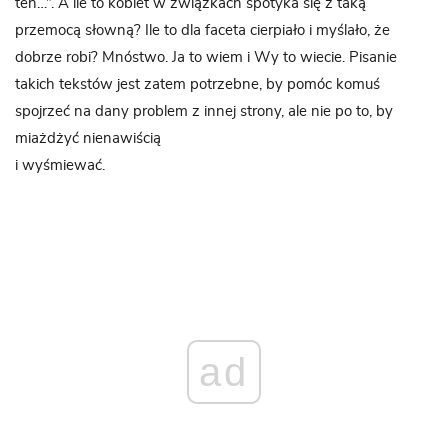
ten…”. A ile to kobiet w związkach spotyka się z taką
przemocą słowną? Ile to dla faceta cierpiało i myślało, że
dobrze robi? Mnóstwo. Ja to wiem i Wy to wiecie. Pisanie
takich tekstów jest zatem potrzebne, by pomóc komuś
spojrzeć na dany problem z innej strony, ale nie po to, by
miażdżyć nienawiścią
i wyśmiewać.
ad