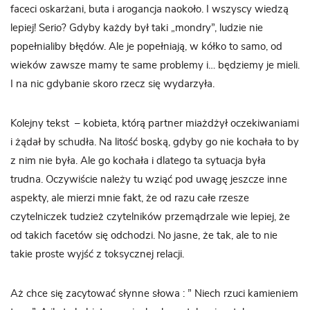
faceci oskarżani, buta i arogancja naokoło. I wszyscy wiedzą
lepiej! Serio? Gdyby każdy był taki „mondry”, ludzie nie
popełnialiby błędów. Ale je popełniają, w kółko to samo, od
wieków zawsze mamy te same problemy i… będziemy je mieli.
I na nic gdybanie skoro rzecz się wydarzyła.
Kolejny tekst – kobieta, którą partner miażdżył oczekiwaniami
i żądał by schudła. Na litość boską, gdyby go nie kochała to by
z nim nie była. Ale go kochała i dlatego ta sytuacja była
trudna. Oczywiście należy tu wziąć pod uwagę jeszcze inne
aspekty, ale mierzi mnie fakt, że od razu całe rzesze
czytelniczek tudzież czytelników przemądrzale wie lepiej, że
od takich facetów się odchodzi. No jasne, że tak, ale to nie
takie proste wyjść z toksycznej relacji.
Aż chce się zacytować słynne słowa : ” Niech rzuci kamieniem