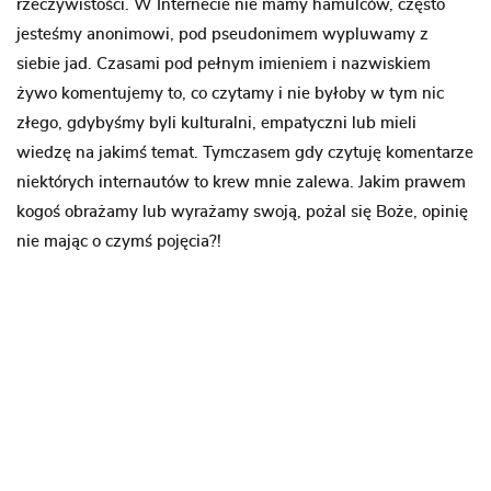
rzeczywistości. W Internecie nie mamy hamulców, często
jesteśmy anonimowi, pod pseudonimem wypluwamy z
siebie jad. Czasami pod pełnym imieniem i nazwiskiem
żywo komentujemy to, co czytamy i nie byłoby w tym nic
złego, gdybyśmy byli kulturalni, empatyczni lub mieli
wiedzę na jakimś temat. Tymczasem gdy czytuję komentarze
niektórych internautów to krew mnie zalewa. Jakim prawem
kogoś obrażamy lub wyrażamy swoją, pożal się Boże, opinię
nie mając o czymś pojęcia?!