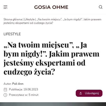
Go
to
Show menu
content
Strona główna
|
Lifestyle
|
„Na twoim miejscu”, „Ja bym nigdy!”. Jakim prawem
jesteśmy ekspertami od cudzego życia?
LIFESTYLE
„Na twoim miejscu”, „Ja
bym nigdy!”. Jakim prawem
jesteśmy ekspertami od
cudzego życia?
Autor:
Poli Ann
Publikacja: 19.06.2023
Udostępnij
Przeczytasz w: 5 minut