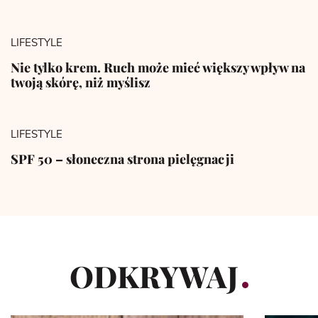
LIFESTYLE
Nie tylko krem. Ruch może mieć większy wpływ na
twoją skórę, niż myślisz
LIFESTYLE
SPF 50 – słoneczna strona pielęgnacji
ODKRYWAJ