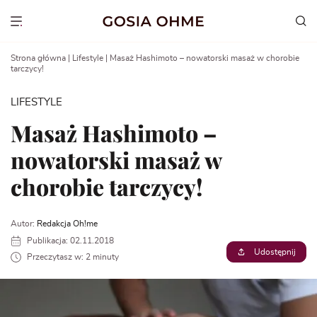
Go
to
Show menu
content
Strona główna
|
Lifestyle
|
Masaż Hashimoto – nowatorski masaż w chorobie
tarczycy!
LIFESTYLE
Masaż Hashimoto –
nowatorski masaż w
chorobie tarczycy!
Autor:
Redakcja Oh!me
Publikacja: 02.11.2018
Udostępnij
Przeczytasz w: 2 minuty