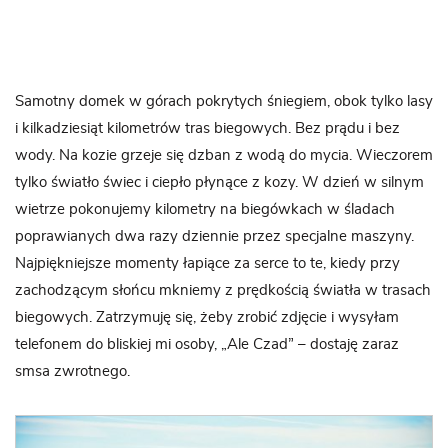
Samotny domek w górach pokrytych śniegiem, obok tylko lasy
i kilkadziesiąt kilometrów tras biegowych. Bez prądu i bez
wody. Na kozie grzeje się dzban z wodą do mycia. Wieczorem
tylko światło świec i ciepło płynące z kozy. W dzień w silnym
wietrze pokonujemy kilometry na biegówkach w śladach
poprawianych dwa razy dziennie przez specjalne maszyny.
Najpiękniejsze momenty łapiące za serce to te, kiedy przy
zachodzącym słońcu mkniemy z prędkością światła w trasach
biegowych. Zatrzymuję się, żeby zrobić zdjęcie i wysyłam
telefonem do bliskiej mi osoby, „Ale Czad” – dostaję zaraz
smsa zwrotnego.