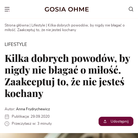
Go
to
Show menu
content
Strona główna
|
Lifestyle
|
Kilka dobrych powodów, by nigdy nie błagać o
miłość. Zaakceptuj to, że nie jesteś kochany
LIFESTYLE
Kilka dobrych powodów, by
nigdy nie błagać o miłość.
Zaakceptuj to, że nie jesteś
kochany
Autor:
Anna Frydrychewicz
Publikacja: 29.09.2020
Udostępnij
Przeczytasz w: 3 minuty