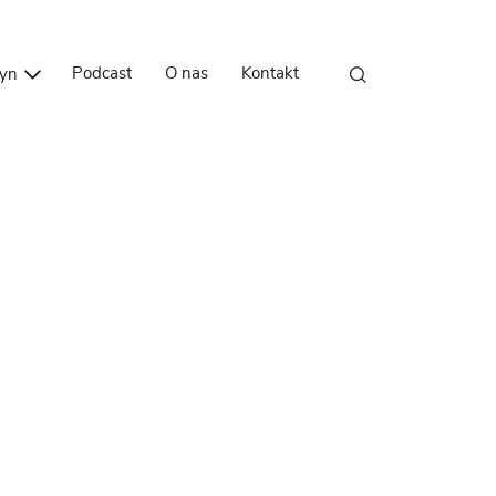
Przejdź do treści
Podcast
O nas
Kontakt
zyn