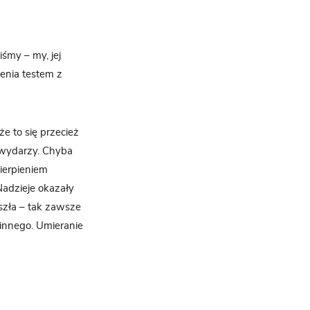
śmy – my, jej
zenia testem z
że to się przecież
e wydarzy. Chyba
ierpieniem
Nadzieje okazały
szła – tak zawsze
 innego. Umieranie