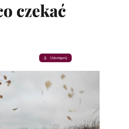
co czekać
Udostępnij