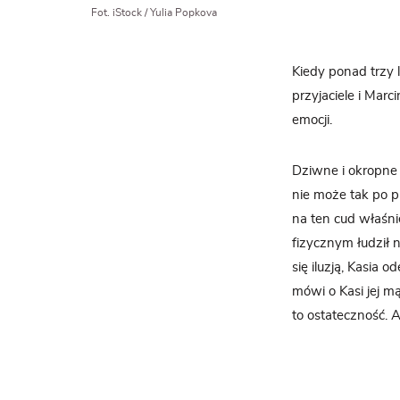
Fot. iStock / Yulia Popkova
Kiedy ponad trzy 
przyjaciele i Mar
emocji.
Dziwne i okropne b
nie może tak po p
na ten cud właśni
fizycznym łudził n
się iluzją, Kasia
mówi o Kasi jej m
to ostateczność. A