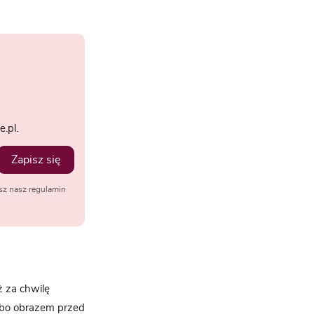
.pl.
Zapisz się
sz nasz regulamin
ż za chwilę
lbo obrazem przed