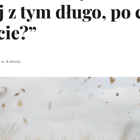
j z tym długo, po 
cie?”
 w: 4 minuty