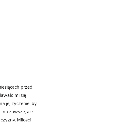
miesiącach przed
dawało mi się
a jej życzenie, by
e na zawsze, ale
czyzny. Miłości