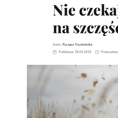
Nie czeka
na szczęś
Autor:
Rycząca Trzydziestka
Publikacja: 29.04.2016
Przeczytasz