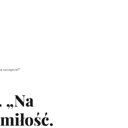
na szczęście?”
… „Na
 miłość.