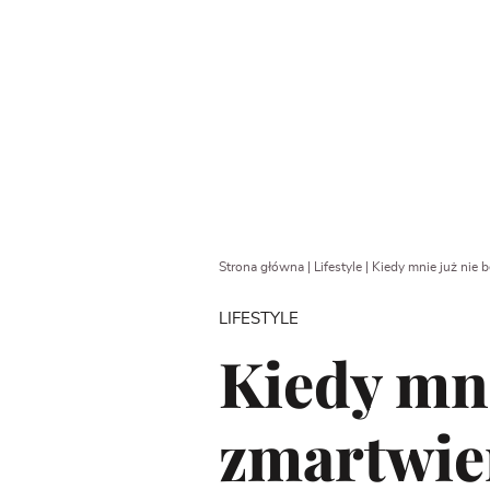
Strona główna
|
Lifestyle
|
Kiedy mnie już nie b
LIFESTYLE
Kiedy mni
zmartwien