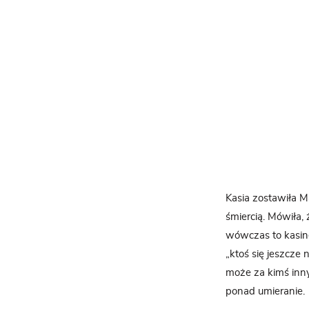
Kasia zostawiła M
śmiercią. Mówiła,
wówczas to kasine
„ktoś się jeszcze
może za kimś inny
ponad umieranie.