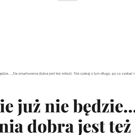
ędzie… „Na zmartwienia dobra jest też miłość. Nie czekaj z tym długo, po co czekać 
e już nie będzie
ia dobra jest też