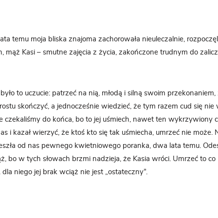
lata temu moja bliska znajoma zachorowała nieuleczalnie, rozpoczęli
cin, mąż Kasi – smutne zajęcia z życia, zakończone trudnym do zalic
yło to uczucie: patrzeć na nią, młodą i silną swoim przekonaniem, 
rostu skończyć, a jednocześnie wiedzieć, że tym razem cud się ni
e czekaliśmy do końca, bo to jej uśmiech, nawet ten wykrzywiony c
as i kazał wierzyć, że ktoś kto się tak uśmiecha, umrzeć nie może. 
 odeszła od nas pewnego kwietniowego poranka, dwa lata temu. Ode
ąż, bo w tych słowach brzmi nadzieja, że Kasia wróci. Umrzeć to co
 dla niego jej brak wciąż nie jest „ostateczny”.