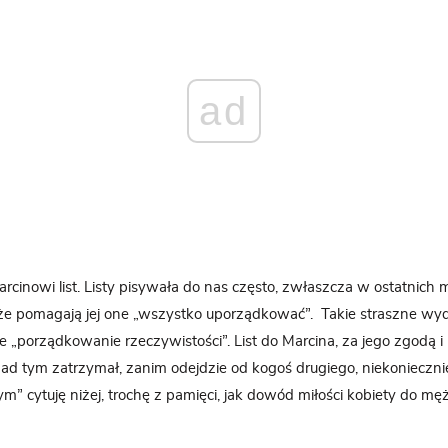
ad
arcinowi list. Listy pisywała do nas często, zwłaszcza w ostatnich 
 że pomagają jej one „wszystko uporządkować”. Takie straszne wy
 „porządkowanie rzeczywistości”. List do Marcina, za jego zgodą i n
 nad tym zatrzymał, zanim odejdzie od kogoś drugiego, niekonieczni
m” cytuję niżej, trochę z pamięci, jak dowód miłości kobiety do męż