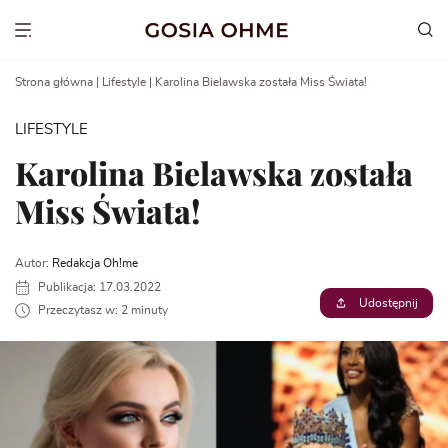
Go
to
Show menu
content
Strona główna
|
Lifestyle
|
Karolina Bielawska została Miss Świata!
LIFESTYLE
Karolina Bielawska została
Miss Świata!
Autor:
Redakcja Oh!me
Publikacja: 17.03.2022
Udostępnij
Przeczytasz w: 2 minuty