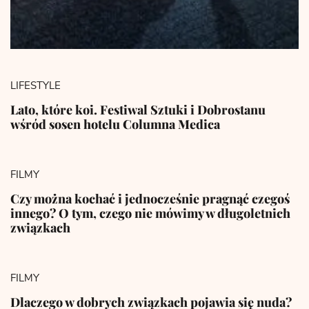
LIFESTYLE
Lato, które koi. Festiwal Sztuki i Dobrostanu
wśród sosen hotelu Columna Medica
FILMY
Czy można kochać i jednocześnie pragnąć czegoś
innego? O tym, czego nie mówimy w długoletnich
związkach
FILMY
Dlaczego w dobrych związkach pojawia się nuda?