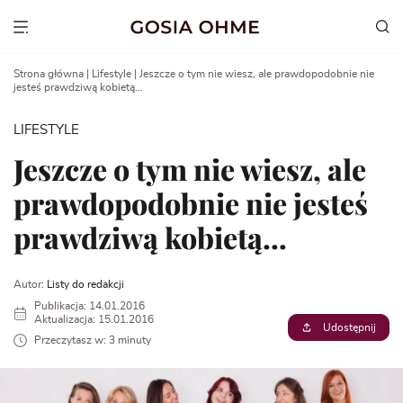
Go
to
Show menu
content
Strona główna
|
Lifestyle
|
Jeszcze o tym nie wiesz, ale prawdopodobnie nie
jesteś prawdziwą kobietą…
LIFESTYLE
Jeszcze o tym nie wiesz, ale
prawdopodobnie nie jesteś
prawdziwą kobietą…
Autor:
Listy do redakcji
Publikacja: 14.01.2016
Aktualizacja: 15.01.2016
Udostępnij
Przeczytasz w: 3 minuty