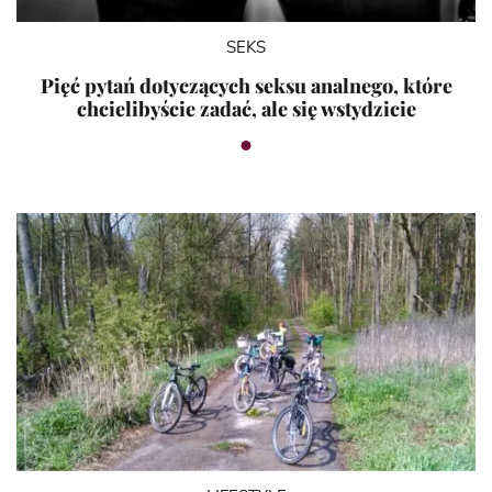
SEKS
Pięć pytań dotyczących seksu analnego, które
chcielibyście zadać, ale się wstydzicie