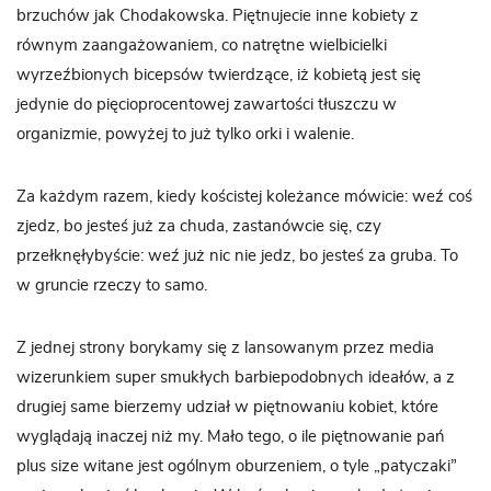
brzuchów jak Chodakowska. Piętnujecie inne kobiety z
równym zaangażowaniem, co natrętne wielbicielki
wyrzeźbionych bicepsów twierdzące, iż kobietą jest się
jedynie do pięcioprocentowej zawartości tłuszczu w
organizmie, powyżej to już tylko orki i walenie.
Za każdym razem, kiedy kościstej koleżance mówicie: weź coś
zjedz, bo jesteś już za chuda, zastanówcie się, czy
przełknęłybyście: weź już nic nie jedz, bo jesteś za gruba. To
w gruncie rzeczy to samo.
Z jednej strony borykamy się z lansowanym przez media
wizerunkiem super smukłych barbiepodobnych ideałów, a z
drugiej same bierzemy udział w piętnowaniu kobiet, które
wyglądają inaczej niż my. Mało tego, o ile piętnowanie pań
plus size witane jest ogólnym oburzeniem, o tyle „patyczaki”