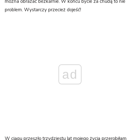
można obrażać bezkarnie. W końcu bycie za chudą to nie
problem. Wystarczy przecież dojeść!
ad
W ciągu przeszło trzydziestu lat mojego życia przerobiłam