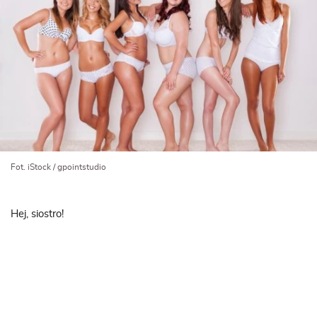
Fot. iStock / gpointstudio
Hej, siostro!