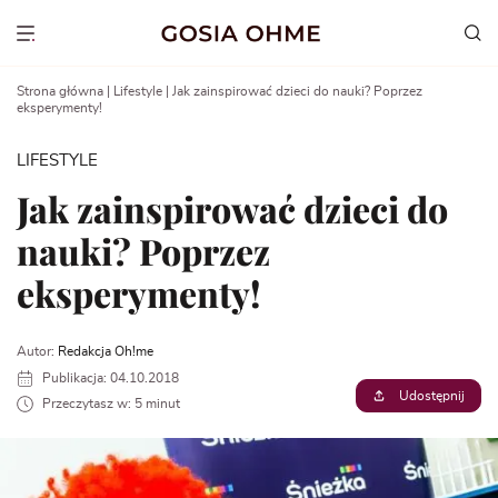
Go
to
Show menu
content
Strona główna
|
Lifestyle
|
Jak zainspirować dzieci do nauki? Poprzez
eksperymenty!
LIFESTYLE
Jak zainspirować dzieci do
nauki? Poprzez
eksperymenty!
Autor:
Redakcja Oh!me
Publikacja: 04.10.2018
Udostępnij
Przeczytasz w: 5 minut