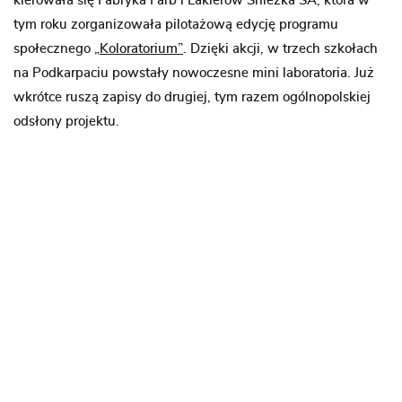
kierowała się Fabryka Farb i Lakierów Śnieżka SA, która w
tym roku zorganizowała pilotażową edycję programu
społecznego
„Koloratorium”
. Dzięki akcji, w trzech szkołach
na Podkarpaciu powstały nowoczesne mini laboratoria. Już
wkrótce ruszą zapisy do drugiej, tym razem ogólnopolskiej
odsłony projektu.