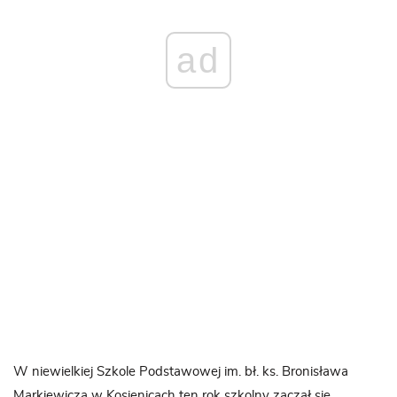
ad
W niewielkiej Szkole Podstawowej im. bł. ks. Bronisława
Markiewicza w Kosienicach ten rok szkolny zaczął się