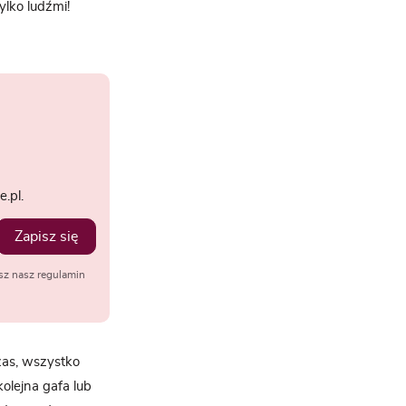
lko ludźmi!
.pl.
Zapisz się
sz nasz regulamin
zas, wszystko
kolejna gafa lub