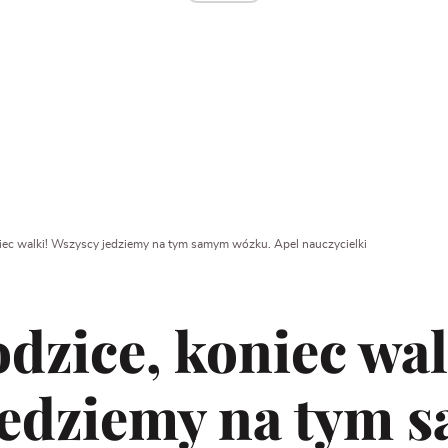
iec walki! Wszyscy jedziemy na tym samym wózku. Apel nauczycielki
dzice, koniec wal
jedziemy na tym 