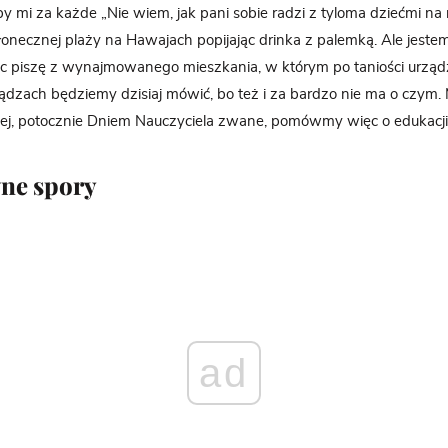
by mi za każde „Nie wiem, jak pani sobie radzi z tyloma dziećmi na 
łonecznej plaży na Hawajach popijając drinka z palemką. Ale jest
c piszę z wynajmowanego mieszkania, w którym po taniości urządz
iądzach będziemy dzisiaj mówić, bo też i za bardzo nie ma o czym
ej, potocznie Dniem Nauczyciela zwane, pomówmy więc o edukacji
ne spory
ad