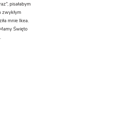
raz”, pisałabym
em zwykłym
iła mnie Ikea.
. Mamy Święto
.