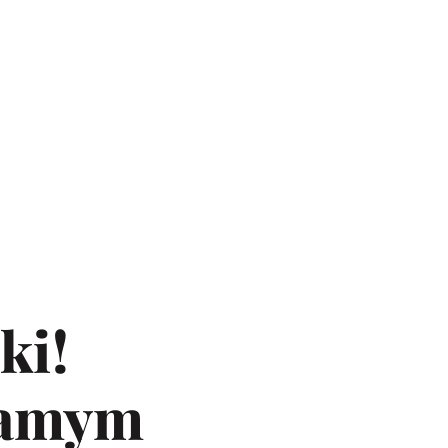
ki!
samym