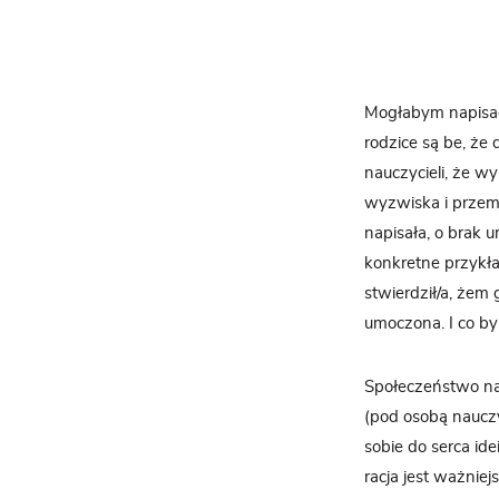
Mogłabym napisać p
rodzice są be, że 
nauczycieli, że w
wyzwiska i przemo
napisała, o brak u
konkretne przykład
stwierdził/a, żem 
umoczona. I co by 
Społeczeństwo nar
(pod osobą nauczy
sobie do serca id
racja jest ważniej