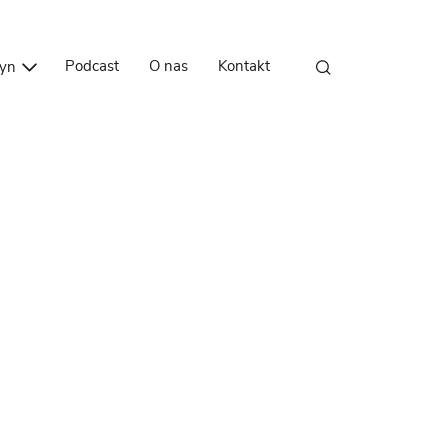
Przejdź do treści
Podcast
O nas
Kontakt
zyn