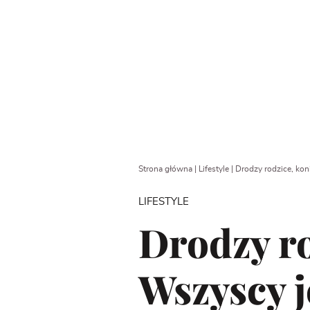
Strona główna
|
Lifestyle
|
Drodzy rodzice, kon
LIFESTYLE
Drodzy ro
Wszyscy 