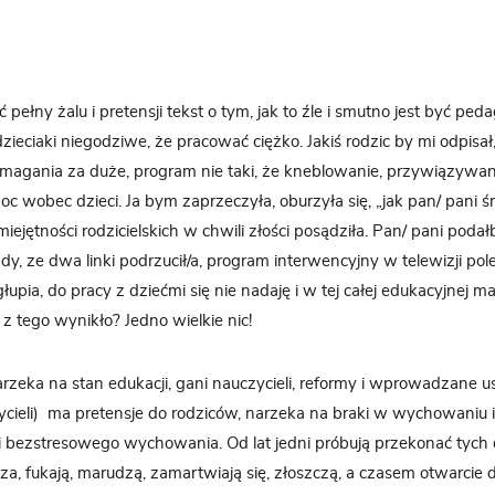
ełny żalu i pretensji tekst o tym, jak to źle i smutno jest być ped
dzieciaki niegodziwe, że pracować ciężko. Jakiś rodzic by mi odpisał
ymagania za duże, program nie taki, że kneblowanie, przywiązywan
c wobec dzieci. Ja bym zaprzeczyła, oburzyła się, „jak pan/ pani
miejętności rodzicielskich w chwili złości posądziła. Pan/ pani poda
y, ze dwa linki podrzucił/a, program interwencyjny w telewizji polec
głupia, do pracy z dziećmi się nie nadaję i w tej całej edukacyjnej m
z tego wynikło? Jedno wielkie nic!
zeka na stan edukacji, gani nauczycieli, reformy i wprowadzane u
cieli) ma pretensje do rodziców, narzeka na braki w wychowaniu i
ei bezstresowego wychowania. Od lat jedni próbują przekonać tych d
sza, fukają, marudzą, zamartwiają się, złoszczą, a czasem otwarcie dr