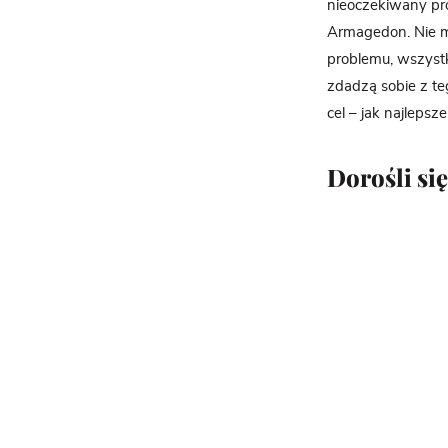
nieoczekiwany pro
Armagedon. Nie ma
problemu, wszystk
zdadzą sobie z te
cel – jak najleps
Dorośli się