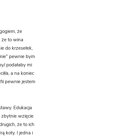
agogiem, że
, że to wina
ie do krzesełek,
 śmie” pewnie bym
łby/ podałaby mi
ił/a, a na koniec
afii pewnie jestem
stawy. Edukacja
 zbytnie wzięcie
rugich, że to ich
ą koty. I jedna i