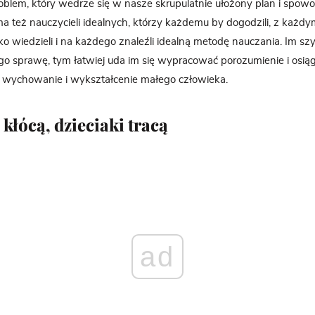
blem, który wedrze się w nasze skrupulatnie ułożony plan i spow
 też nauczycieli idealnych, którzy każdemu by dogodzili, z każdy
o wiedzieli i na każdego znaleźli idealną metodę nauczania. Im szy
go sprawę, tym łatwiej uda im się wypracować porozumienie i osi
ze wychowanie i wykształcenie małego człowieka.
 kłócą, dzieciaki tracą
ad