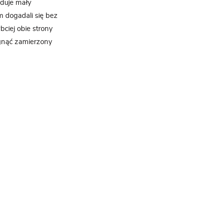
oduje mały
m dogadali się bez
bciej obie strony
ągnąć zamierzony