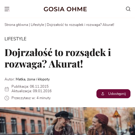
Go
to
Show menu
content
Strona główna
|
Lifestyle
|
Dojrzałość to rozsądek i rozwaga? Akurat!
LIFESTYLE
Dojrzałość to rozsądek i
rozwaga? Akurat!
Autor:
Matka, żona i kłopoty
Publikacja: 06.11.2015
Aktualizacja: 09.01.2016
Udostępnij
Przeczytasz w: 4 minuty