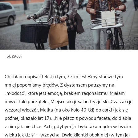
Fot. iStock
Chciałam napisać tekst o tym, że im jesteśmy starsze tym
mniej popełniamy błędów. Z dystansem patrzymy na
„młodość”, która jest emocją, brakiem racjonalizmu. Miałam
nawet taki początek: „Miejsce akcji: salon fryzjerski. Czas akcji:
wczoraj wieczór. Matka (na oko koło 40-tki) do córki (jak się
później okazało lat 17). „Nie płacz z powodu faceta, do diabła
z nim jak nie chce. Ach, gdybym ja
była taka mądra w twoim
wieku jak dziś” – wzdycha. Dwie klientki obok niej (w tym ja)