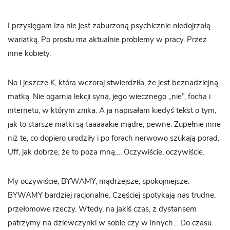
I przysięgam Iza nie jest zaburzoną psychicznie niedojrzałą
wariatką. Po prostu ma aktualnie problemy w pracy. Przez
inne kobiety.
No i jeszcze K, która wczoraj stwierdziła, że jest beznadziejną
matką. Nie ogarnia lekcji syna, jego wiecznego „nie”, focha i
internetu, w którym znika. A ja napisałam kiedyś tekst o tym,
jak to starsze matki są taaaaakie mądre, pewne. Zupełnie inne
niż te, co dopiero urodziły i po forach nerwowo szukają porad.
Uff, jak dobrze, że to poza mną…. Oczywiście, oczywiście.
My oczywiście, BYWAMY, mądrzejsze, spokojniejsze.
BYWAMY bardziej racjonalne. Częściej spotykają nas trudne,
przełomowe rzeczy. Wtedy, na jakiś czas, z dystansem
patrzymy na dziewczynki w sobie czy w innych… Do czasu.