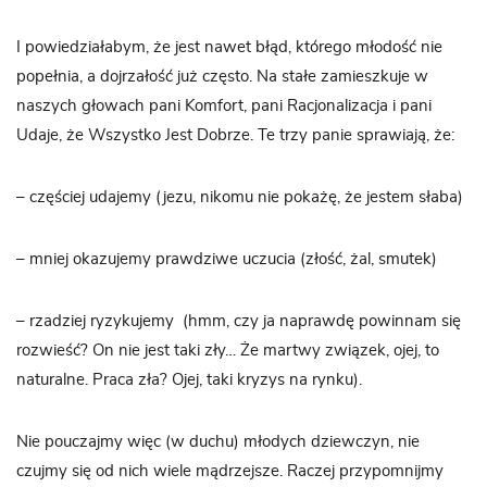
I powiedziałabym, że jest nawet błąd, którego młodość nie
popełnia, a dojrzałość już często. Na stałe zamieszkuje w
naszych głowach pani Komfort, pani Racjonalizacja i pani
Udaje, że Wszystko Jest Dobrze. Te trzy panie sprawiają, że:
– częściej udajemy (jezu, nikomu nie pokażę, że jestem słaba)
– mniej okazujemy prawdziwe uczucia (złość, żal, smutek)
– rzadziej ryzykujemy
(hmm, czy ja naprawdę powinnam się
rozwieść? On nie jest taki zły… Że martwy związek, ojej, to
naturalne. Praca zła? Ojej, taki kryzys na rynku).
Nie pouczajmy więc (w duchu) młodych dziewczyn, nie
czujmy się od nich wiele mądrzejsze. Raczej przypomnijmy