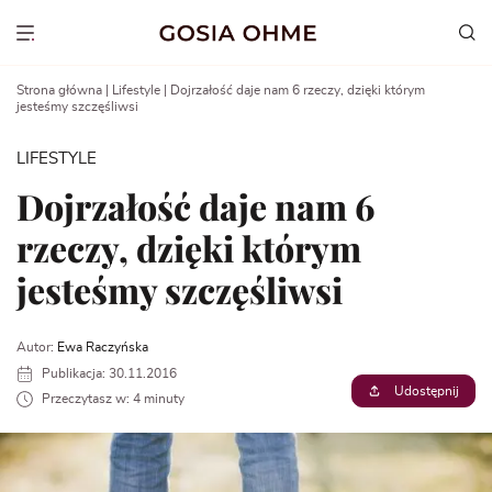
Go
to
Show menu
content
Strona główna
|
Lifestyle
|
Dojrzałość daje nam 6 rzeczy, dzięki którym
jesteśmy szczęśliwsi
LIFESTYLE
Dojrzałość daje nam 6
rzeczy, dzięki którym
jesteśmy szczęśliwsi
Autor:
Ewa Raczyńska
Publikacja: 30.11.2016
Udostępnij
Przeczytasz w: 4 minuty