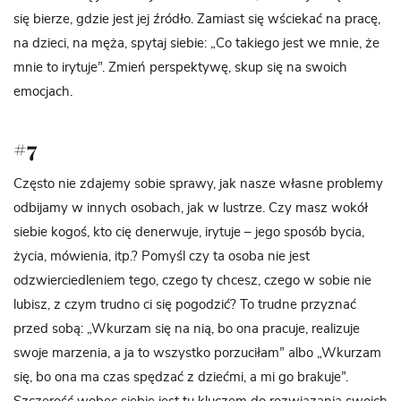
się bierze, gdzie jest jej źródło. Zamiast się wściekać na pracę,
na dzieci, na męża, spytaj siebie: „Co takiego jest we mnie, że
mnie to irytuje”. Zmień perspektywę, skup się na swoich
emocjach.
#7
Często nie zdajemy sobie sprawy, jak nasze własne problemy
odbijamy w innych osobach, jak w lustrze. Czy masz wokół
siebie kogoś, kto cię denerwuje, irytuje – jego sposób bycia,
życia, mówienia, itp.? Pomyśl czy ta osoba nie jest
odzwierciedleniem tego, czego ty chcesz, czego w sobie nie
lubisz, z czym trudno ci się pogodzić? To trudne przyznać
przed sobą: „Wkurzam się na nią, bo ona pracuje, realizuje
swoje marzenia, a ja to wszystko porzuciłam” albo „Wkurzam
się, bo ona ma czas spędzać z dziećmi, a mi go brakuje”.