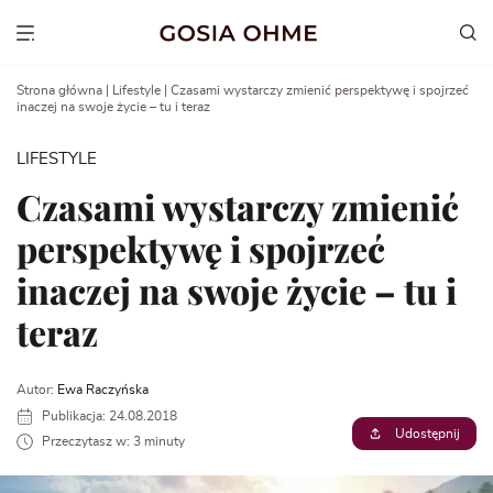
Go
to
Show menu
content
Strona główna
|
Lifestyle
|
Czasami wystarczy zmienić perspektywę i spojrzeć
inaczej na swoje życie – tu i teraz
LIFESTYLE
Czasami wystarczy zmienić
perspektywę i spojrzeć
inaczej na swoje życie – tu i
teraz
Autor:
Ewa Raczyńska
Publikacja: 24.08.2018
Udostępnij
Przeczytasz w: 3 minuty