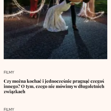
FILMY
Czy można kochać i jednocześnie pragnąć czegoś
innego? O tym, czego nie mówimy w długoletnich
związkach
FILMY