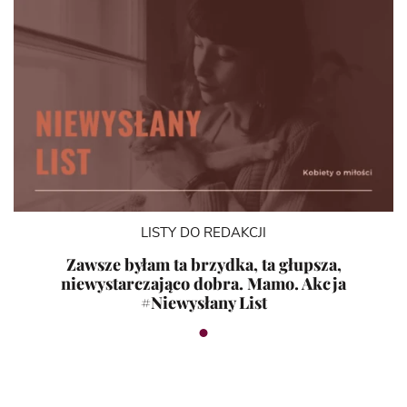
LISTY DO REDAKCJI
Zawsze byłam ta brzydka, ta głupsza,
niewystarczająco dobra. Mamo. Akcja
#Niewysłany List