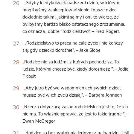
„Gdyby kiedykolwiek nadszedł dzień, w którym
moglibyśmy zaakceptować siebie i nasze dzieci
dokładnie takimi, jakimi są my i oni, to wierzę, że
bylibyśmy bardzo blisko ostatecznego zrozumienia,
co oznacza„ dobre ”rodzicielstwo”. – Fred Rogers
. „Rodzicielstwo to praca na całe życie i nie kończy
się, gdy dziecko dorośnie”. – Jake Slope
„Rodzice nie są ludźmi, z których pochodzisz. To
ludzie, którymi chcesz być, kiedy dorośniesz ”. – Jodie
Picoult
„Aby jutro być we wspomnieniach swoich dzieci,
musisz być w ich życiu dzisiaj”. – Barbara Johnson
„Rzeczą dotyczącą zasad rodzicielskich jest to, że ich
nie ma. To właśnie sprawia, że jest to takie trudne ”. –
Ewan McGregor
„Rodzice są bez wątpienia jednym z najbardziej, jeśli