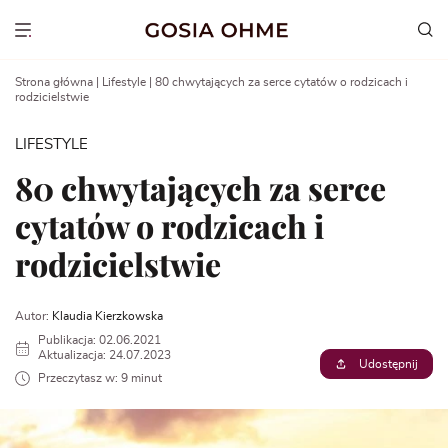
Go
to
Show menu
content
Strona główna
|
Lifestyle
|
80 chwytających za serce cytatów o rodzicach i
rodzicielstwie
LIFESTYLE
80 chwytających za serce
cytatów o rodzicach i
rodzicielstwie
Autor:
Klaudia Kierzkowska
Publikacja: 02.06.2021
Aktualizacja: 24.07.2023
Udostępnij
Przeczytasz w: 9 minut