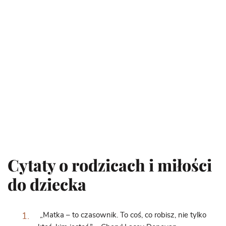
Cytaty o rodzicach i miłości
do dziecka
„Matka – to czasownik. To coś, co robisz, nie tylko