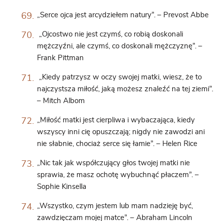
„Serce ojca jest arcydziełem natury”. – Prevost Abbe
„Ojcostwo nie jest czymś, co robią doskonali
mężczyźni, ale czymś, co doskonali mężczyznę”. –
Frank Pittman
„Kiedy patrzysz w oczy swojej matki, wiesz, że to
najczystsza miłość, jaką możesz znaleźć na tej ziemi”.
– Mitch Albom
„Miłość matki jest cierpliwa i wybaczająca, kiedy
wszyscy inni cię opuszczają; nigdy nie zawodzi ani
nie słabnie, chociaż serce się łamie”. – Helen Rice
„Nic tak jak współczujący głos twojej matki nie
sprawia, że ​​masz ochotę wybuchnąć płaczem”. –
Sophie Kinsella
„Wszystko, czym jestem lub mam nadzieję być,
zawdzięczam mojej matce”. – Abraham Lincoln