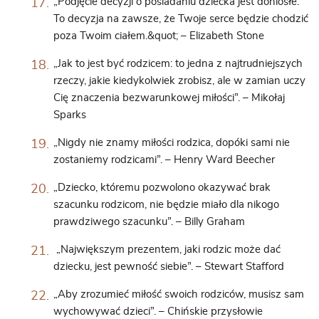
„Podjęcie decyzji o posiadaniu dziecka jest doniosłe.
To decyzja na zawsze, że Twoje serce będzie chodzić
poza Twoim ciałem.&quot; – Elizabeth Stone
„Jak to jest być rodzicem: to jedna z najtrudniejszych
rzeczy, jakie kiedykolwiek zrobisz, ale w zamian uczy
Cię znaczenia bezwarunkowej miłości”. – Mikołaj
Sparks
„Nigdy nie znamy miłości rodzica, dopóki sami nie
zostaniemy rodzicami”. – Henry Ward Beecher
„Dziecko, któremu pozwolono okazywać brak
szacunku rodzicom, nie będzie miało dla nikogo
prawdziwego szacunku”. – Billy Graham
„Największym prezentem, jaki rodzic może dać
dziecku, jest pewność siebie”. – Stewart Stafford
„Aby zrozumieć miłość swoich rodziców, musisz sam
wychowywać dzieci”. – Chińskie przysłowie