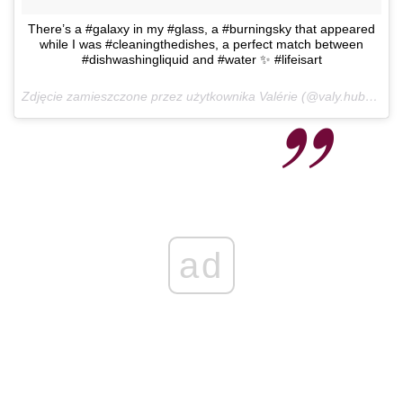
There’s a #galaxy in my #glass, a #burningsky that appeared
while I was #cleaningthedishes, a perfect match between
#dishwashingliquid and #water ✨ #lifeisart
Zdjęcie zamieszczone przez użytkownika Valérie (@valy.hub)
28 W
ad