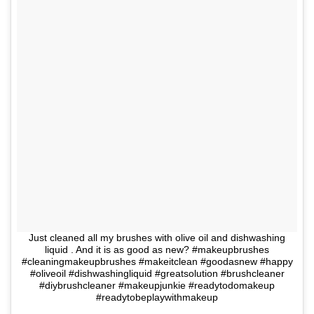
Just cleaned all my brushes with olive oil and dishwashing
liquid . And it is as good as new? #makeupbrushes
#cleaningmakeupbrushes #makeitclean #goodasnew #happy
#oliveoil #dishwashingliquid #greatsolution #brushcleaner
#diybrushcleaner #makeupjunkie #readytodomakeup
#readytobeplaywithmakeup