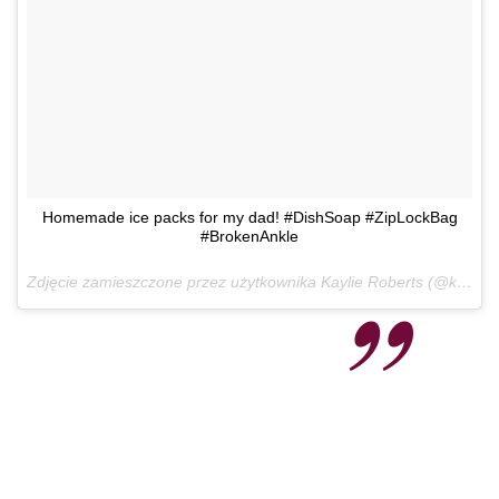
Homemade ice packs for my dad! #DishSoap #ZipLockBag
#BrokenAnkle
Zdjęcie zamieszczone przez użytkownika Kaylie Roberts (@kayliemarie94)