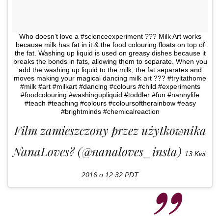
Who doesn’t love a #scienceexperiment ??? Milk Art works
because milk has fat in it & the food colouring floats on top of
the fat. Washing up liquid is used on greasy dishes because it
breaks the bonds in fats, allowing them to separate. When you
add the washing up liquid to the milk, the fat separates and
moves making your magical dancing milk art ??? #tryitathome
#milk #art #milkart #dancing #colours #child #experiments
#foodcolouring #washingupliquid #toddler #fun #nannylife
#teach #teaching #colours #coloursoftherainbow #easy
#brightminds #chemicalreaction
Film zamieszczony przez użytkownika
NanaLoves? (@nanaloves_insta)
13 Kwi,
2016 o 12:32 PDT