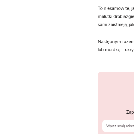
To niesamowite, j
malutki drobiazgi
sami zaistnieją, j
Następnym razem, 
lub mordkę – ukry
Zap