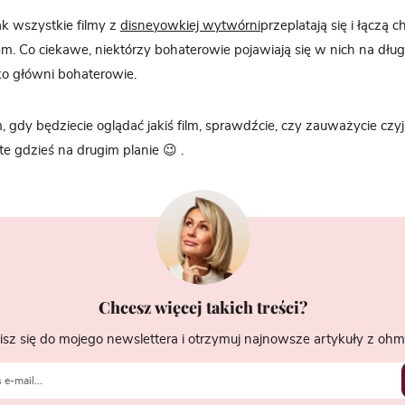
ak wszystkie filmy z
disneyowkiej wytwórni
przeplatają się i łączą 
em. Co ciekawe, niektórzy bohaterowie pojawiają się w nich na dług
ako główni bohaterowie.
gdy będziecie oglądać jakiś film, sprawdźcie, czy zauważycie czy
te gdzieś na drugim planie 😉 .
Chcesz więcej takich treści?
isz się do mojego newslettera i otrzymuj najnowsze artykuły z ohme