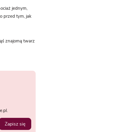
chociaż jednym,
o przed tym, jak
jąś znajomą twarz
.pl.
Zapisz się