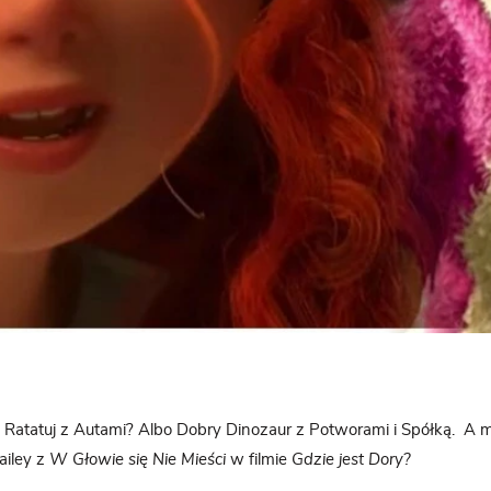
Ratatuj z Autami? Albo Dobry Dinozaur z Potworami i Spółką. A m
iley z
W Głowie się Nie Mieści
w filmie
Gdzie jest Dory?