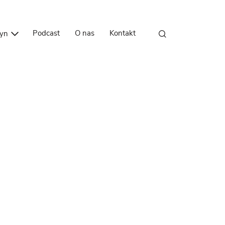
Przejdź do treści
Podcast
O nas
Kontakt
zyn