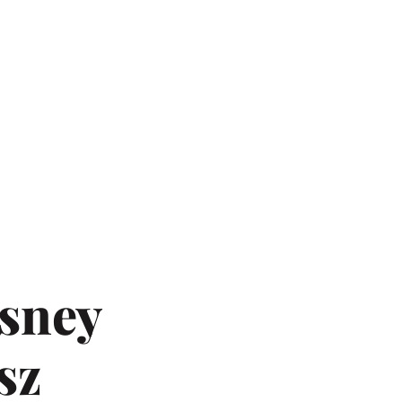
isney
sz