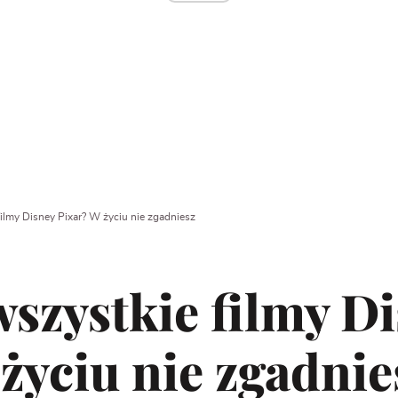
filmy Disney Pixar? W życiu nie zgadniesz
wszystkie filmy D
życiu nie zgadnie