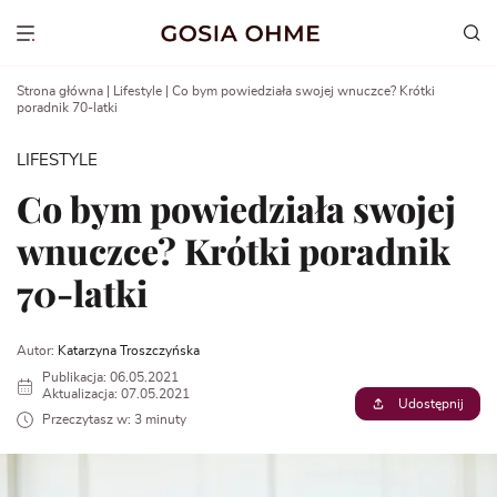
Go
to
Show menu
content
Strona główna
|
Lifestyle
|
Co bym powiedziała swojej wnuczce? Krótki
poradnik 70-latki
LIFESTYLE
Co bym powiedziała swojej
wnuczce? Krótki poradnik
70-latki
Autor:
Katarzyna Troszczyńska
Publikacja: 06.05.2021
Aktualizacja: 07.05.2021
Udostępnij
Przeczytasz w: 3 minuty